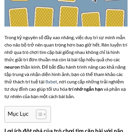
Trong kỷ nguyên số đầy xao nhãng, việc duy trì sự minh mẫn
cho não bộ trở nên quan trọng hơn bao giờ hết. Rèn luyện trí
nhớ qua trò chơi tìm cặp bài giống nhau không chỉ là hình
thức giải trí đơn thuần mà còn là bài tập hiệu quả cho các
neuron
thần kinh. Để bắt đầu hành trình nâng cao khả năng
tập trung và nhận diện hình ảnh, bạn có thể tham khảo các
thử thách trí tuệ tại
8xbet
, nơi cung cấp những trải nghiệm
tư duy đỉnh cao giúp tối ưu hóa
trí nhớ ngắn hạn
và phản xạ
tự nhiên của bạn một cách bài bản.
Mục Lục
Lợi ích đột phá của trò chơi tìm cặp bài với não