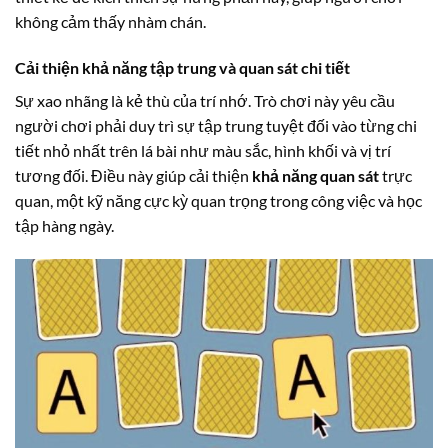
không cảm thấy nhàm chán.
Cải thiện khả năng tập trung và quan sát chi tiết
Sự xao nhãng là kẻ thù của trí nhớ. Trò chơi này yêu cầu
người chơi phải duy trì sự tập trung tuyệt đối vào từng chi
tiết nhỏ nhất trên lá bài như màu sắc, hình khối và vị trí
tương đối. Điều này giúp cải thiện
khả năng quan sát
trực
quan, một kỹ năng cực kỳ quan trọng trong công việc và học
tập hàng ngày.