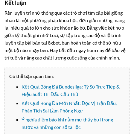
Kết luận
Rèn luyện trí nhớ thông qua các trò chơi tìm cặp bài giống
nhau là một phương pháp khoa học, đơn giản nhưng mang
lại hiệu quả to lớn cho sức khỏe não bộ. Bằng việc kết hợp
giữa kỹ thuật ghi nhớ Loci, sự tập trung cao độ và lộ trình
luyện tập bài bản tại 8xbet, bạn hoàn toàn có thể sở hữu
một bộ não nhạy bén. Hãy bắt đầu ngay hôm nay để bảo vệ
trí tuệ và nâng cao chất lượng cuộc sống của chính mình.
Có thể bạn quan tâm:
Kết Quả Bóng Đá Bundesliga: Tỷ Số Trực Tiếp &
Hiệu Suất Thi Đấu Cầu Thủ
Kết Quả Bóng Đá Mới Nhất: Đọc Vị Trận Đấu,
Phân Tích Sai Lầm Phòng Ngự
Ý nghĩa điềm báo khi nằm mơ thấy bơi trong
nước và những con số tài lộc