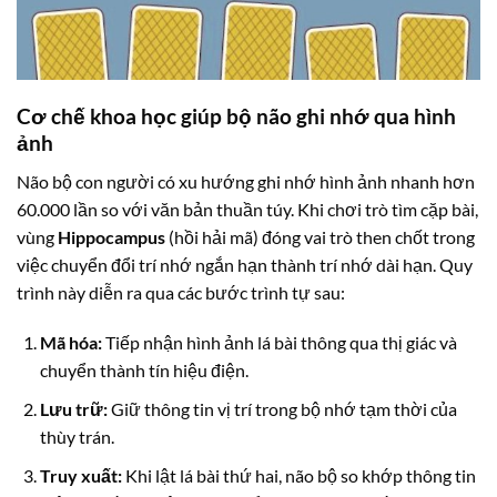
Cơ chế khoa học giúp bộ não ghi nhớ qua hình
ảnh
Não bộ con người có xu hướng ghi nhớ hình ảnh nhanh hơn
60.000 lần so với văn bản thuần túy. Khi chơi trò tìm cặp bài,
vùng
Hippocampus
(hồi hải mã) đóng vai trò then chốt trong
việc chuyển đổi trí nhớ ngắn hạn thành trí nhớ dài hạn. Quy
trình này diễn ra qua các bước trình tự sau:
Mã hóa:
Tiếp nhận hình ảnh lá bài thông qua thị giác và
chuyển thành tín hiệu điện.
Lưu trữ:
Giữ thông tin vị trí trong bộ nhớ tạm thời của
thùy trán.
Truy xuất:
Khi lật lá bài thứ hai, não bộ so khớp thông tin