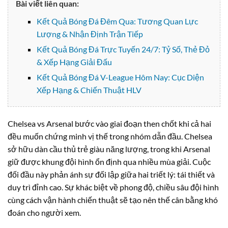
Bài viết liên quan:
Kết Quả Bóng Đá Đêm Qua: Tương Quan Lực
Lượng & Nhận Định Trận Tiếp
Kết Quả Bóng Đá Trực Tuyến 24/7: Tỷ Số, Thẻ Đỏ
& Xếp Hạng Giải Đấu
Kết Quả Bóng Đá V-League Hôm Nay: Cục Diện
Xếp Hạng & Chiến Thuật HLV
Chelsea vs Arsenal bước vào giai đoạn then chốt khi cả hai
đều muốn chứng minh vị thế trong nhóm dẫn đầu. Chelsea
sở hữu dàn cầu thủ trẻ giàu năng lượng, trong khi Arsenal
giữ được khung đội hình ổn định qua nhiều mùa giải. Cuộc
đối đầu này phản ánh sự đối lập giữa hai triết lý: tái thiết và
duy trì đỉnh cao. Sự khác biệt về phong độ, chiều sâu đội hình
cùng cách vận hành chiến thuật sẽ tạo nên thế cân bằng khó
đoán cho người xem.