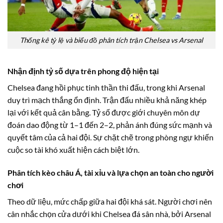
Thống kê tỷ lệ và biểu đồ phân tích trận Chelsea vs Arsenal
Nhận định tỷ số dựa trên phong độ hiện tại
Chelsea đang hồi phục tinh thần thi đấu, trong khi Arsenal
duy trì mạch thắng ổn định. Trận đấu nhiều khả năng khép
lại với kết quả cân bằng. Tỷ số được giới chuyên môn dự
đoán dao động từ 1–1 đến 2–2, phản ánh đúng sức mạnh và
quyết tâm của cả hai đội. Sự chặt chẽ trong phòng ngự khiến
cuộc so tài khó xuất hiện cách biệt lớn.
Phân tích kèo châu Á, tài xỉu và lựa chọn an toàn cho người
chơi
Theo dữ liệu, mức chấp giữa hai đội khá sát. Người chơi nên
cân nhắc chọn cửa dưới khi Chelsea đá sân nhà, bởi Arsenal