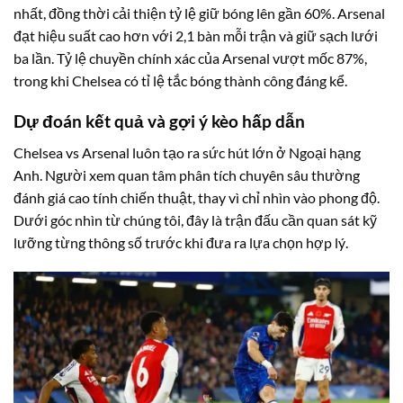
nhất, đồng thời cải thiện tỷ lệ giữ bóng lên gần 60%. Arsenal
đạt hiệu suất cao hơn với 2,1 bàn mỗi trận và giữ sạch lưới
ba lần. Tỷ lệ chuyền chính xác của Arsenal vượt mốc 87%,
trong khi Chelsea có tỉ lệ tắc bóng thành công đáng kể.
Dự đoán kết quả và gợi ý kèo hấp dẫn
Chelsea vs Arsenal luôn tạo ra sức hút lớn ở Ngoại hạng
Anh. Người xem quan tâm phân tích chuyên sâu thường
đánh giá cao tính chiến thuật, thay vì chỉ nhìn vào phong độ.
Dưới góc nhìn từ chúng tôi, đây là trận đấu cần quan sát kỹ
lưỡng từng thông số trước khi đưa ra lựa chọn hợp lý.