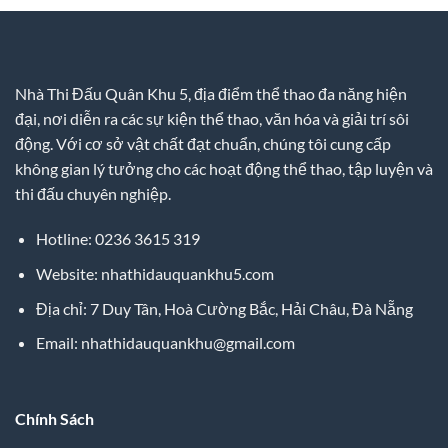
Nhà Thi Đấu Quân Khu 5, địa điểm thể thao đa năng hiện
đại, nơi diễn ra các sự kiện thể thao, văn hóa và giải trí sôi
động. Với cơ sở vật chất đạt chuẩn, chúng tôi cung cấp
không gian lý tưởng cho các hoạt động thể thao, tập luyện và
thi đấu chuyên nghiệp.
Hotline: 0236 3615 319
Website: nhathidauquankhu5.com
Địa chỉ: 7 Duy Tân, Hoà Cường Bắc, Hải Châu, Đà Nẵng
Email:
nhathidauquankhu@gmail.com
Chính Sách