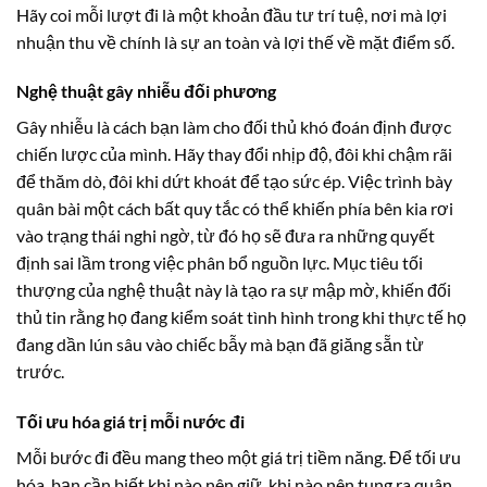
Hãy coi mỗi lượt đi là một khoản đầu tư trí tuệ, nơi mà lợi
nhuận thu về chính là sự an toàn và lợi thế về mặt điểm số.
Nghệ thuật gây nhiễu đối phương
Gây nhiễu là cách bạn làm cho đối thủ khó đoán định được
chiến lược của mình. Hãy thay đổi nhịp độ, đôi khi chậm rãi
để thăm dò, đôi khi dứt khoát để tạo sức ép. Việc trình bày
quân bài một cách bất quy tắc có thể khiến phía bên kia rơi
vào trạng thái nghi ngờ, từ đó họ sẽ đưa ra những quyết
định sai lầm trong việc phân bổ nguồn lực. Mục tiêu tối
thượng của nghệ thuật này là tạo ra sự mập mờ, khiến đối
thủ tin rằng họ đang kiểm soát tình hình trong khi thực tế họ
đang dần lún sâu vào chiếc bẫy mà bạn đã giăng sẵn từ
trước.
Tối ưu hóa giá trị mỗi nước đi
Mỗi bước đi đều mang theo một giá trị tiềm năng. Để tối ưu
hóa, bạn cần biết khi nào nên giữ, khi nào nên tung ra quân