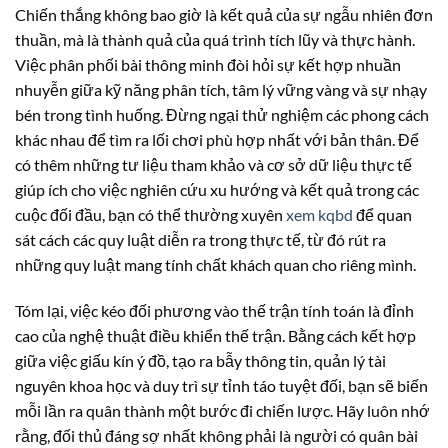
Chiến thắng không bao giờ là kết quả của sự ngẫu nhiên đơn
thuần, mà là thành quả của quá trình tích lũy và thực hành.
Việc phân phối bài thông minh đòi hỏi sự kết hợp nhuần
nhuyễn giữa kỹ năng phân tích, tâm lý vững vàng và sự nhạy
bén trong tình huống. Đừng ngại thử nghiệm các phong cách
khác nhau để tìm ra lối chơi phù hợp nhất với bản thân. Để
có thêm những tư liệu tham khảo và cơ sở dữ liệu thực tế
giúp ích cho việc nghiên cứu xu hướng và kết quả trong các
cuộc đối đầu, bạn có thể thường xuyên
xem kqbd
để quan
sát cách các quy luật diễn ra trong thực tế, từ đó rút ra
những quy luật mang tính chất khách quan cho riêng mình.
Tóm lại, việc kéo đối phương vào thế trận tính toán là đỉnh
cao của nghệ thuật điều khiển thế trận. Bằng cách kết hợp
giữa việc giấu kín ý đồ, tạo ra bẫy thông tin, quản lý tài
nguyên khoa học và duy trì sự tỉnh táo tuyệt đối, bạn sẽ biến
mỗi lần ra quân thành một bước đi chiến lược. Hãy luôn nhớ
rằng, đối thủ đáng sợ nhất không phải là người có quân bài