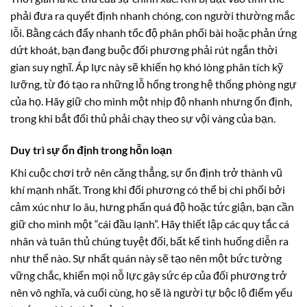
phải đưa ra quyết định nhanh chóng, con người thường mắc
lỗi. Bằng cách đẩy nhanh tốc độ phân phối bài hoặc phản ứng
dứt khoát, bạn đang buộc đối phương phải rút ngắn thời
gian suy nghĩ. Áp lực này sẽ khiến họ khó lòng phân tích kỹ
lưỡng, từ đó tạo ra những lỗ hổng trong hệ thống phòng ngự
của họ. Hãy giữ cho mình một nhịp độ nhanh nhưng ổn định,
trong khi bắt đối thủ phải chạy theo sự vội vàng của bạn.
Duy trì sự ổn định trong hỗn loạn
Khi cuộc chơi trở nên căng thẳng, sự ổn định trở thành vũ
khí mạnh nhất. Trong khi đối phương có thể bị chi phối bởi
cảm xúc như lo âu, hưng phấn quá độ hoặc tức giận, bạn cần
giữ cho mình một “cái đầu lạnh”. Hãy thiết lập các quy tắc cá
nhân và tuân thủ chúng tuyệt đối, bất kể tình huống diễn ra
như thế nào. Sự nhất quán này sẽ tạo nên một bức tường
vững chắc, khiến mọi nỗ lực gây sức ép của đối phương trở
nên vô nghĩa, và cuối cùng, họ sẽ là người tự bộc lộ điểm yếu