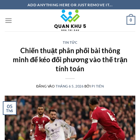
Bỏ
ADD ANYTHING HERE OR JUST REMOVE IT...
qua
nội
0
dung
TIN TỨC
Chiến thuật phân phối bài thông
minh để kéo đối phương vào thế trận
tính toán
ĐĂNG VÀO
THÁNG 6 5, 2026
BỞI
PI TIÊN
05
Th6