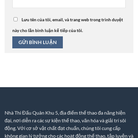
Lưu tên của tôi, email, và trang web trong trình duyệt
này cho lần bình luận kế tiếp của tôi.
Nhà Thi Đấu Quân Khu 5, địa điểm thể thao đa năng hiện
đại, nơi diễn ra các sự kiện thể thao, văn hóa và giải trí sôi
động. Với cơ sở vật chất đạt chuẩn, chúng tôi cung cấp
không gian lý tưởng cho các hoạt động thể thao, tập luyện và