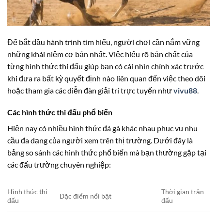
Để bắt đầu hành trình tìm hiểu, người chơi cần nắm vững
những khái niệm cơ bản nhất. Việc hiểu rõ bản chất của
từng hình thức thi đấu giúp bạn có cái nhìn chính xác trước
khi đưa ra bất kỳ quyết định nào liên quan đến việc theo dõi
hoặc tham gia các diễn đàn giải trí trực tuyến như
vivu88
.
Các hình thức thi đấu phổ biến
Hiện nay có nhiều hình thức đá gà khác nhau phục vụ nhu
cầu đa dạng của người xem trên thị trường. Dưới đây là
bảng so sánh các hình thức phổ biến mà bạn thường gặp tại
các đấu trường chuyên nghiệp:
Hình thức thi
Thời gian trận
Đặc điểm nổi bật
đấu
đấu