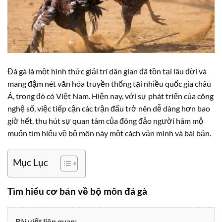
Đá gà là một hình thức giải trí dân gian đã tồn tại lâu đời và
mang đậm nét văn hóa truyền thống tại nhiều quốc gia châu
Á, trong đó có Việt Nam. Hiện nay, với sự phát triển của công
nghệ số, việc tiếp cận các trận đấu trở nên dễ dàng hơn bao
giờ hết, thu hút sự quan tâm của đông đảo người hâm mộ
muốn tìm hiểu về bộ môn này một cách văn minh và bài bản.
Mục Lục
Tìm hiểu cơ bản về bộ môn đá gà
Bài viết liên quan: