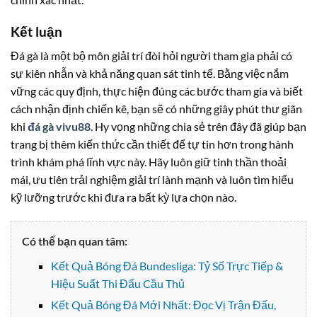
Kết luận
Đá gà là một bộ môn giải trí đòi hỏi người tham gia phải có
sự kiên nhẫn và khả năng quan sát tinh tế. Bằng việc nắm
vững các quy định, thực hiện đúng các bước tham gia và biết
cách nhận định chiến kê, bạn sẽ có những giây phút thư giãn
khi
đá gà vivu88
. Hy vọng những chia sẻ trên đây đã giúp bạn
trang bị thêm kiến thức cần thiết để tự tin hơn trong hành
trình khám phá lĩnh vực này. Hãy luôn giữ tinh thần thoải
mái, ưu tiên trải nghiệm giải trí lành mạnh và luôn tìm hiểu
kỹ lưỡng trước khi đưa ra bất kỳ lựa chọn nào.
Có thể bạn quan tâm:
Kết Quả Bóng Đá Bundesliga: Tỷ Số Trực Tiếp &
Hiệu Suất Thi Đấu Cầu Thủ
Kết Quả Bóng Đá Mới Nhất: Đọc Vị Trận Đấu,