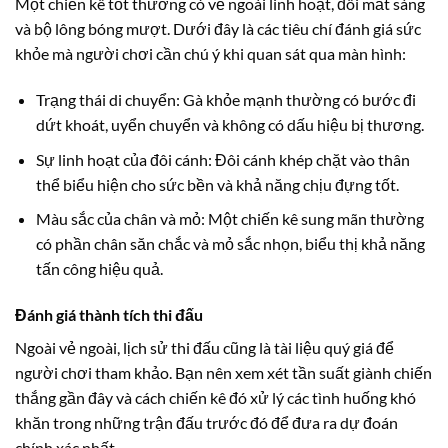
Một chiến kê tốt thường có vẻ ngoài linh hoạt, đôi mắt sáng
và bộ lông bóng mượt. Dưới đây là các tiêu chí đánh giá sức
khỏe mà người chơi cần chú ý khi quan sát qua màn hình:
Trạng thái di chuyển: Gà khỏe mạnh thường có bước đi
dứt khoát, uyển chuyển và không có dấu hiệu bị thương.
Sự linh hoạt của đôi cánh: Đôi cánh khép chặt vào thân
thể biểu hiện cho sức bền và khả năng chịu đựng tốt.
Màu sắc của chân và mỏ: Một chiến kê sung mãn thường
có phần chân săn chắc và mỏ sắc nhọn, biểu thị khả năng
tấn công hiệu quả.
Đánh giá thành tích thi đấu
Ngoài vẻ ngoài, lịch sử thi đấu cũng là tài liệu quý giá để
người chơi tham khảo. Bạn nên xem xét tần suất giành chiến
thắng gần đây và cách chiến kê đó xử lý các tình huống khó
khăn trong những trận đấu trước đó để đưa ra dự đoán
chính xác nhất.