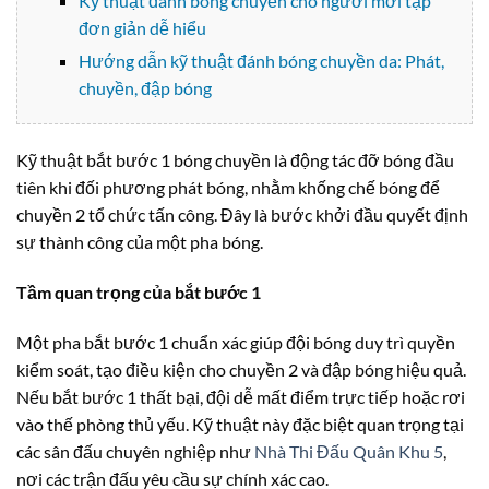
Kỹ thuật đánh bóng chuyền cho người mới tập
đơn giản dễ hiểu
Hướng dẫn kỹ thuật đánh bóng chuyền da: Phát,
chuyền, đập bóng
Kỹ thuật bắt bước 1 bóng chuyền là động tác đỡ bóng đầu
tiên khi đối phương phát bóng, nhằm khống chế bóng để
chuyền 2 tổ chức tấn công. Đây là bước khởi đầu quyết định
sự thành công của một pha bóng.
Tầm quan trọng của bắt bước 1
Một pha bắt bước 1 chuẩn xác giúp đội bóng duy trì quyền
kiểm soát, tạo điều kiện cho chuyền 2 và đập bóng hiệu quả.
Nếu bắt bước 1 thất bại, đội dễ mất điểm trực tiếp hoặc rơi
vào thế phòng thủ yếu. Kỹ thuật này đặc biệt quan trọng tại
các sân đấu chuyên nghiệp như
Nhà Thi Đấu Quân Khu 5
,
nơi các trận đấu yêu cầu sự chính xác cao.