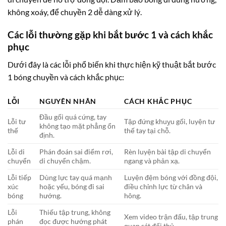
không xoáy, để chuyền 2 dễ dàng xử lý.
Các lỗi thường gặp khi bắt bước 1 và cách khắc
phục
Dưới đây là các lỗi phổ biến khi thực hiện kỹ thuật bắt bước
1 bóng chuyền và cách khắc phục:
LỖI
NGUYÊN NHÂN
CÁCH KHẮC PHỤC
Đầu gối quá cứng, tay
Lỗi tư
Tập đứng khuỵu gối, luyện tư
không tạo mặt phẳng ổn
thế
thế tay tại chỗ.
định.
Lỗi di
Phán đoán sai điểm rơi,
Rèn luyện bài tập di chuyển
chuyển
di chuyển chậm.
ngang và phản xạ.
Lỗi tiếp
Dùng lực tay quá mạnh
Luyện đệm bóng với đồng đội,
xúc
hoặc yếu, bóng đi sai
điều chỉnh lực từ chân và
bóng
hướng.
hông.
Lỗi
Thiếu tập trung, không
Xem video trận đấu, tập trung
phán
đọc được hướng phát
quan sát đối thủ.