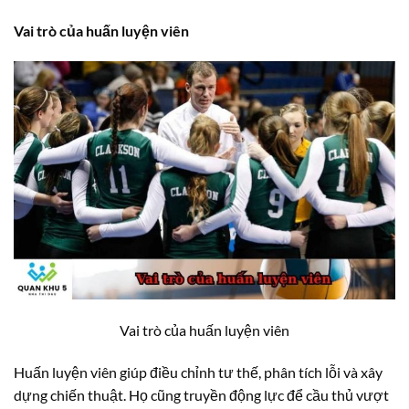
Vai trò của huấn luyện viên
Vai trò của huấn luyện viên
Huấn luyện viên giúp điều chỉnh tư thế, phân tích lỗi và xây
dựng chiến thuật. Họ cũng truyền động lực để cầu thủ vượt