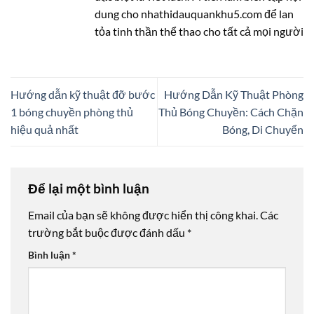
dung cho nhathidauquankhu5.com để lan
tỏa tinh thần thể thao cho tất cả mọi người
Hướng dẫn kỹ thuật đỡ bước
Hướng Dẫn Kỹ Thuật Phòng
1 bóng chuyền phòng thủ
Thủ Bóng Chuyền: Cách Chặn
hiệu quả nhất
Bóng, Di Chuyển
Để lại một bình luận
Email của bạn sẽ không được hiển thị công khai.
Các
trường bắt buộc được đánh dấu
*
Bình luận
*