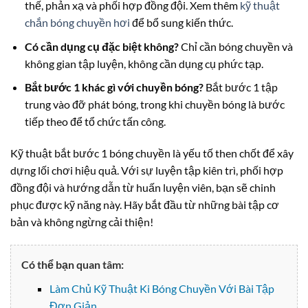
thế, phản xạ và phối hợp đồng đội. Xem thêm
kỹ thuật
chắn bóng chuyền hơi
để bổ sung kiến thức.
Có cần dụng cụ đặc biệt không?
Chỉ cần bóng chuyền và
không gian tập luyện, không cần dụng cụ phức tạp.
Bắt bước 1 khác gì với chuyền bóng?
Bắt bước 1 tập
trung vào đỡ phát bóng, trong khi chuyền bóng là bước
tiếp theo để tổ chức tấn công.
Kỹ thuật bắt bước 1 bóng chuyền là yếu tố then chốt để xây
dựng lối chơi hiệu quả. Với sự luyện tập kiên trì, phối hợp
đồng đội và hướng dẫn từ huấn luyện viên, bạn sẽ chinh
phục được kỹ năng này. Hãy bắt đầu từ những bài tập cơ
bản và không ngừng cải thiện!
Có thể bạn quan tâm:
Làm Chủ Kỹ Thuật Ki Bóng Chuyền Với Bài Tập
Đơn Giản