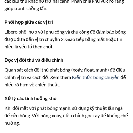
các cầu thủ khác hỗ trợ hai cánh. Phân chia khu vực rõ ràng
giúp tránh chồng lấn.
Phối hợp giữa các vị trí
Libero phối hợp với phụ công và chủ công để đảm bảo bóng
được đưa đến vị trí chuyền 2. Giao tiếp bằng mắt hoặc tín
hiệu là yếu tố then chốt.
Đọc vị đối thủ và điều chỉnh
Quan sát cách đối thủ phát bóng (xoáy, float, mạnh) để điều
chỉnh vị trí và cách đỡ. Xem thêm
Kiến thức bóng chuyền
để
hiểu rõ hơn về chiến thuật.
Xử lý các tình huống khó
Khi đối mặt với phát bóng mạnh, sử dụng kỹ thuật lăn ngã
để cứu bóng. Với bóng xoáy, điều chỉnh góc tay để khống chế
hướng.