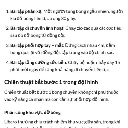
Bài tập phản xạ
: Một người tung bóng ngẫu nhiên, người
kia đỡ bóng liên tục trong 30 giây.
Bài tập di chuyển linh hoạt
: Chạy zic-zac qua các cọc tiêu,
sau đó đỡ bóng từ đồng đội.
Bài tập phối hợp tay – mắt
: Đứng cách nhau 4m, đệm
bóng qua lại với đồng đội, tập trung vào độ chính xác.
Bài tập tăng cường sức bền
: Chạy bộ hoặc nhảy dây 15
phút mỗi ngày để tăng khả năng di chuyển liên tục.
Chiến thuật bắt bước 1 trong đội hình
Chiến thuật bắt bước 1 bóng chuyền không chỉ phụ thuộc
vào kỹ năng cá nhân mà còn cần sự phối hợp đội hình.
Phân công khu vực đỡ bóng
Libero thường chịu trách nhiệm khu vực giữa sân, trong khi