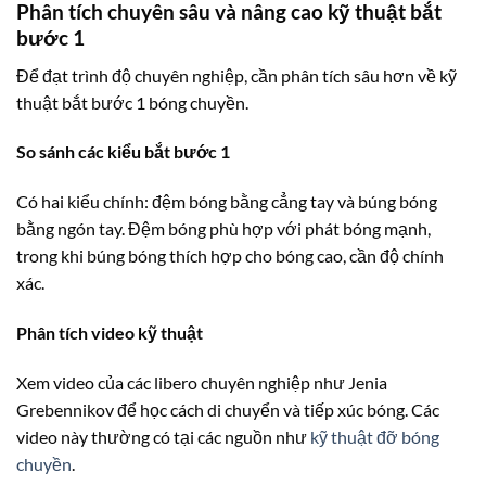
Phân tích chuyên sâu và nâng cao kỹ thuật bắt
bước 1
Để đạt trình độ chuyên nghiệp, cần phân tích sâu hơn về kỹ
thuật bắt bước 1 bóng chuyền.
So sánh các kiểu bắt bước 1
Có hai kiểu chính: đệm bóng bằng cẳng tay và búng bóng
bằng ngón tay. Đệm bóng phù hợp với phát bóng mạnh,
trong khi búng bóng thích hợp cho bóng cao, cần độ chính
xác.
Phân tích video kỹ thuật
Xem video của các libero chuyên nghiệp như Jenia
Grebennikov để học cách di chuyển và tiếp xúc bóng. Các
video này thường có tại các nguồn như
kỹ thuật đỡ bóng
chuyền
.