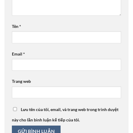
Tên
*
Email
*
Trang web
Lưu tên của tôi, email, và trang web trong trình duyệt
này cho lần bình luận kế tiếp của tôi.