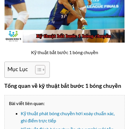
Kỹ thuật bắt bước 1 bóng chuyền
Mục Lục
Tổng quan về kỹ thuật bắt bước 1 bóng chuyền
Bài viết liên quan:
Kỹ thuật phát bóng chuyền hơi xoáy chuẩn xác,
ghi điểm trực tiếp