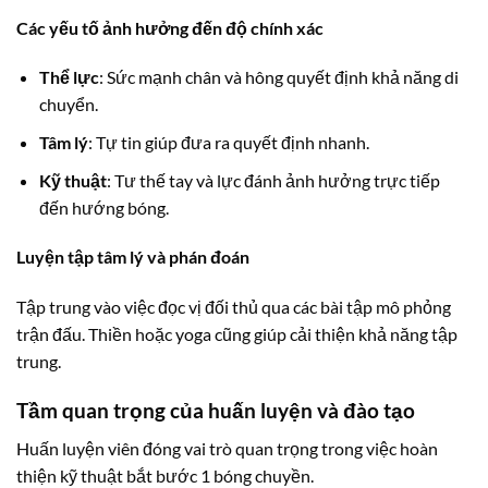
Các yếu tố ảnh hưởng đến độ chính xác
Thể lực
: Sức mạnh chân và hông quyết định khả năng di
chuyển.
Tâm lý
: Tự tin giúp đưa ra quyết định nhanh.
Kỹ thuật
: Tư thế tay và lực đánh ảnh hưởng trực tiếp
đến hướng bóng.
Luyện tập tâm lý và phán đoán
Tập trung vào việc đọc vị đối thủ qua các bài tập mô phỏng
trận đấu. Thiền hoặc yoga cũng giúp cải thiện khả năng tập
trung.
Tầm quan trọng của huấn luyện và đào tạo
Huấn luyện viên đóng vai trò quan trọng trong việc hoàn
thiện kỹ thuật bắt bước 1 bóng chuyền.