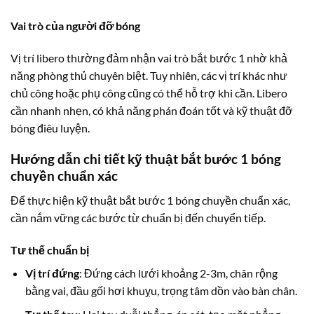
Vai trò của người đỡ bóng
Vị trí libero thường đảm nhận vai trò bắt bước 1 nhờ khả
năng phòng thủ chuyên biệt. Tuy nhiên, các vị trí khác như
chủ công hoặc phụ công cũng có thể hỗ trợ khi cần. Libero
cần nhanh nhẹn, có khả năng phán đoán tốt và kỹ thuật đỡ
bóng điêu luyện.
Hướng dẫn chi tiết kỹ thuật bắt bước 1 bóng
chuyền chuẩn xác
Để thực hiện kỹ thuật bắt bước 1 bóng chuyền chuẩn xác,
cần nắm vững các bước từ chuẩn bị đến chuyển tiếp.
Tư thế chuẩn bị
Vị trí đứng
: Đứng cách lưới khoảng 2-3m, chân rộng
bằng vai, đầu gối hơi khuỵu, trọng tâm dồn vào bàn chân.