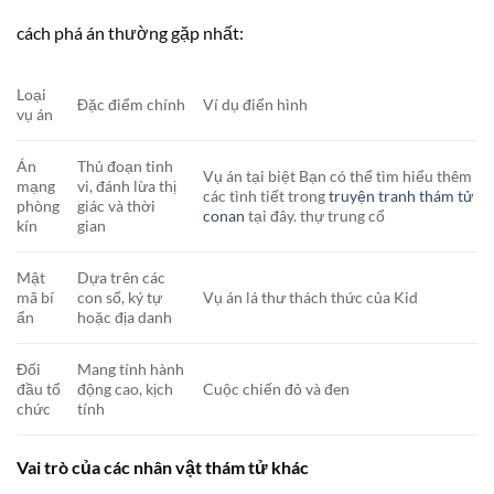
cách phá án thường gặp nhất:
Loại
Đặc điểm chính
Ví dụ điển hình
vụ án
Án
Thủ đoạn tinh
Vụ án tại biệt Bạn có thể tìm hiểu thêm
mạng
vi, đánh lừa thị
các tình tiết trong
truyện tranh thám tử
phòng
giác và thời
conan
tại đây. thự trung cổ
kín
gian
Mật
Dựa trên các
mã bí
con số, ký tự
Vụ án lá thư thách thức của Kid
ẩn
hoặc địa danh
Đối
Mang tính hành
đầu tổ
động cao, kịch
Cuộc chiến đỏ và đen
chức
tính
Vai trò của các nhân vật thám tử khác