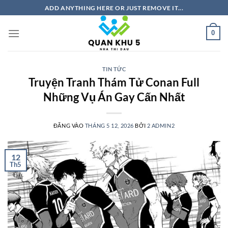
Bỏ
ADD ANYTHING HERE OR JUST REMOVE IT...
qua
nội
0
dung
TIN TỨC
Truyện Tranh Thám Tử Conan Full
Những Vụ Án Gay Cấn Nhất
ĐĂNG VÀO
THÁNG 5 12, 2026
BỞI
2 ADMIN2
12
Th5