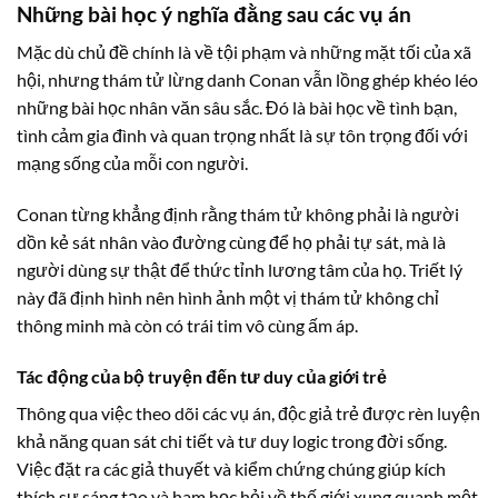
Những bài học ý nghĩa đằng sau các vụ án
Mặc dù chủ đề chính là về tội phạm và những mặt tối của xã
hội, nhưng thám tử lừng danh Conan vẫn lồng ghép khéo léo
những bài học nhân văn sâu sắc. Đó là bài học về tình bạn,
tình cảm gia đình và quan trọng nhất là sự tôn trọng đối với
mạng sống của mỗi con người.
Conan từng khẳng định rằng thám tử không phải là người
dồn kẻ sát nhân vào đường cùng để họ phải tự sát, mà là
người dùng sự thật để thức tỉnh lương tâm của họ. Triết lý
này đã định hình nên hình ảnh một vị thám tử không chỉ
thông minh mà còn có trái tim vô cùng ấm áp.
Tác động của bộ truyện đến tư duy của giới trẻ
Thông qua việc theo dõi các vụ án, độc giả trẻ được rèn luyện
khả năng quan sát chi tiết và tư duy logic trong đời sống.
Việc đặt ra các giả thuyết và kiểm chứng chúng giúp kích
thích sự sáng tạo và ham học hỏi về thế giới xung quanh một