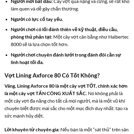
Người mới bắt đầu:
Cây vợt quá nặng và cứng, sẽ rất khó
làm quen và dễ gây chấn thương.
Người có lực cổ tay yếu.
Người chơi có lối đánh thiên về kỹ thuật, điều cầu,
phòng thủ phản tạt:
Một cây vợt cân bằng như Halbertec
8000 sẽ là lựa chọn tốt hơn.
Người chơi chuyên đánh lưới trong đánh đôi cần sự
linh hoạt tối đa.
Vợt Lining Axforce 80 Có Tốt Không?
Vâng, Lining Axforce 80 là một cây vợt TỐT, chính xác hơn
là một cây vợt TẤN CÔNG XUẤT SẮC.
Nó không phải là
một cây vợt đa năng cho tất cả mọi người, mà là một vũ khí
chuyên biệt được mài sắc cho một mục đích duy nhất: tạo ra
sức mạnh hủy diệt.
Lời khuyên từ chuyên gia:
Nếu bạn là một “sát thủ” trên sân