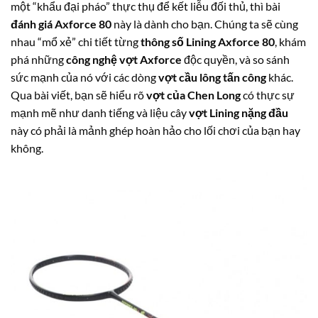
một “khẩu đại pháo” thực thụ để kết liễu đối thủ, thì bài
đánh giá Axforce 80
này là dành cho bạn. Chúng ta sẽ cùng
nhau “mổ xẻ” chi tiết từng
thông số Lining Axforce 80
, khám
phá những
công nghệ vợt Axforce
độc quyền, và so sánh
sức mạnh của nó với các dòng
vợt cầu lông tấn công
khác.
Qua bài viết, bạn sẽ hiểu rõ
vợt của Chen Long
có thực sự
mạnh mẽ như danh tiếng và liệu cây
vợt Lining nặng đầu
này có phải là mảnh ghép hoàn hảo cho lối chơi của bạn hay
không.