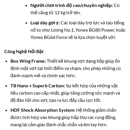
Người chơi trình độ cao/chuyên nghiệp:
Có
thể căng từ 12 kg trở lên.
Loại dây gợi ý:
Các loại dây trợ lực và tạo tiếng
nổ to như Lining No.1, Yonex BG80 Power, hoặc
Yonex BG66 Force sẽ là lựa chọn tuyệt vời.
Công Nghệ Nổi Bật
Box Wing Frame:
Thiết kế khung vợt dạng hộp giúp ổn
định mặt vợt tại thời điểm va chạm, cho phép những cú
đánh mạnh mẽ và chính xác hơn.
TB Nano + Superb Carbon:
Sự kết hợp của những vật
liệu carbon cao cấp nhất, giúp tăng cường sức mạnh và
độ đàn hồi cho vợt, tạo ra lực đẩy cầu cực tốt.
HDF Shock Absorption System:
Hệ thống giảm chấn
được tích hợp vào khung giúp hấp thụ các rung động,
mang lại cảm giác đánh chắc chắn và êm tay hơn.