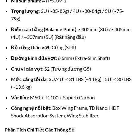
Mã sản phẩm:
AYPS009-1
Trọng lượng:
3U (~85-89g) / 4U (~80-84g) / 5U (~75-
79g)
Điểm cân bằng (Balance Point):
~302mm (3U) / ~305mm
(4U) / ~307mm (5U) (Rất nặng đầu)
Độ cứng thân vợt:
Cứng (Stiff)
Đường kính đũa vợt:
6.6mm (Extra-Slim Shaft)
Chu vi cán vợt:
S2 (Tương đương G5)
Mức căng tối đa:
3U/4U: ≤ 31 LBS (~14 kg) | 5U: ≤ 30 LBS
(~13.6 kg)
Vật liệu:
M50 + T1100 + Superb Carbon
Công nghệ nổi bật:
Box Wing Frame, TB Nano, HDF
Shock Absorption System, Wing Stabilizer.
Phân Tích Chi Tiết Các Thông Số