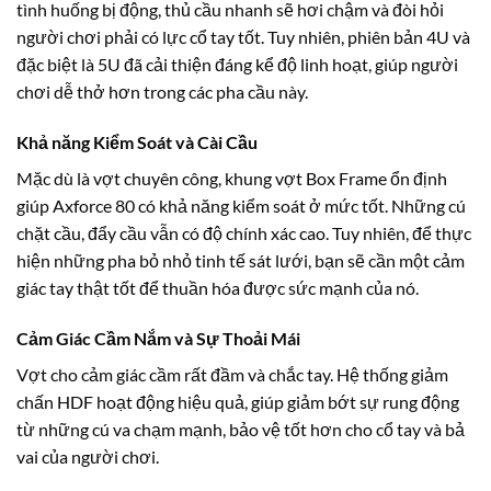
tình huống bị động, thủ cầu nhanh sẽ hơi chậm và đòi hỏi
người chơi phải có lực cổ tay tốt. Tuy nhiên, phiên bản 4U và
đặc biệt là 5U đã cải thiện đáng kể độ linh hoạt, giúp người
chơi dễ thở hơn trong các pha cầu này.
Khả năng Kiểm Soát và Cài Cầu
Mặc dù là vợt chuyên công, khung vợt Box Frame ổn định
giúp Axforce 80 có khả năng kiểm soát ở mức tốt. Những cú
chặt cầu, đẩy cầu vẫn có độ chính xác cao. Tuy nhiên, để thực
hiện những pha bỏ nhỏ tinh tế sát lưới, bạn sẽ cần một cảm
giác tay thật tốt để thuần hóa được sức mạnh của nó.
Cảm Giác Cầm Nắm và Sự Thoải Mái
Vợt cho cảm giác cầm rất đầm và chắc tay. Hệ thống giảm
chấn HDF hoạt động hiệu quả, giúp giảm bớt sự rung động
từ những cú va chạm mạnh, bảo vệ tốt hơn cho cổ tay và bả
vai của người chơi.