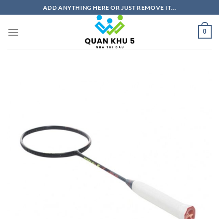
Bỏ
ADD ANYTHING HERE OR JUST REMOVE IT...
qua
nội
0
dung