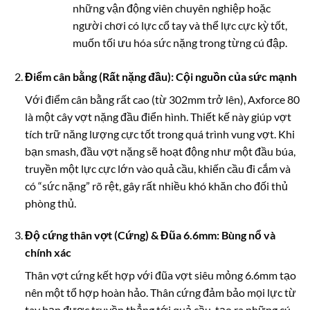
những vận động viên chuyên nghiệp hoặc
người chơi có lực cổ tay và thể lực cực kỳ tốt,
muốn tối ưu hóa sức nặng trong từng cú đập.
Điểm cân bằng (Rất nặng đầu): Cội nguồn của sức mạnh
Với điểm cân bằng rất cao (từ 302mm trở lên), Axforce 80
là một cây vợt nặng đầu điển hình. Thiết kế này giúp vợt
tích trữ năng lượng cực tốt trong quá trình vung vợt. Khi
bạn smash, đầu vợt nặng sẽ hoạt động như một đầu búa,
truyền một lực cực lớn vào quả cầu, khiến cầu đi cắm và
có “sức nặng” rõ rệt, gây rất nhiều khó khăn cho đối thủ
phòng thủ.
Độ cứng thân vợt (Cứng) & Đũa 6.6mm: Bùng nổ và
chính xác
Thân vợt cứng kết hợp với đũa vợt siêu mỏng 6.6mm tạo
nên một tổ hợp hoàn hảo. Thân cứng đảm bảo mọi lực từ
tay bạn được truyền thẳng tới quả cầu, tạo ra những cú