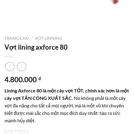
TRANG CHỦ
/
VỢT LINNING
Vợt lining axforce 80
4.800.000
₫
Lining Axforce 80 là một cây vợt TỐT, chính xác hơn là một
cây vợt TẤN CÔNG XUẤT SẮC.
Nó không phải là một cây
vợt đa năng cho tất cả mọi người, mà là một vũ khí chuyên
biệt được mài sắc cho một mục đích duy nhất: tạo ra sức
mạnh hủy diệt.
Vợt lining axforce 80 số lượng