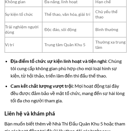
Không gian
Đa năng, linh hoạt
Hạn chế
Chủ yếu thể
Sự kiện tổ chức
Thể thao, văn hóa, giải trí
thao
Trải nghiệm người
Độc đáo, sôi động
Bình thường
dùng
Thường xa trung
Vị trí
Trung tâm Quân Khu 5
tâm
Địa điểm tổ chức sự kiện linh hoạt và tiện nghi:
Chúng
tôi cung cấp không gian phù hợp cho mọi loại hình sự
kiện, từ hội thảo, triển lãm đến thi đấu thể thao.
Cam kết chất lượng vượt trội:
Mọi hoạt động tại đây
đều được đảm bảo về mặt tổ chức, mang đến sự hài lòng
tối đa cho người tham gia.
Liên hệ và khám phá
Bạn muốn biết thêm về Nhà Thi Đấu Quân Khu 5 hoặc tham
gia các hoạt động tại đây? Hãy theo dõi các bước sau: