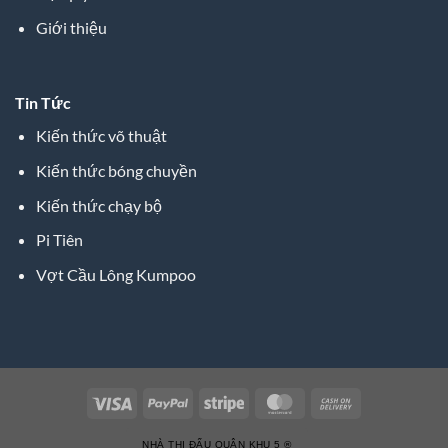
Giới thiệu
Tin Tức
Kiến thức võ thuật
Kiến thức bóng chuyền
Kiến thức chạy bộ
Pi Tiên
Vợt Cầu Lông Kumpoo
NHÀ THI ĐẤU QUÂN KHU 5 ®️