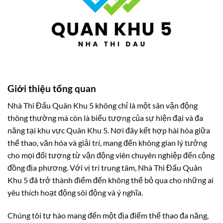
Giới thiệu tổng quan
Nhà Thi Đấu Quân Khu 5 không chỉ là một sân vận động
thông thường mà còn là biểu tượng của sự hiện đại và đa
năng tại khu vực Quân Khu 5. Nơi đây kết hợp hài hòa giữa
thể thao, văn hóa và giải trí, mang đến không gian lý tưởng
cho mọi đối tượng từ vận động viên chuyên nghiệp đến cộng
đồng địa phương. Với vị trí trung tâm, Nhà Thi Đấu Quân
Khu 5 đã trở thành điểm đến không thể bỏ qua cho những ai
yêu thích hoạt động sôi động và ý nghĩa.
Chúng tôi tự hào mang đến một địa điểm thể thao đa năng,