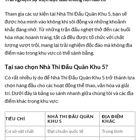
Tham gia các sự kiện tại Nhà Thi Đấu Quân Khu 5, bạn sẽ
được hòa mình vào không khí sôi động và những khoảnh
khắc đáng nhớ. Từ những trận đấu nghẹt thở đến các buổi
hòa nhạc hoành tráng, tất cả đều được tổ chức với chất
lượng vượt trội, mang lại trải nghiệm độc đáo mà không địa
điểm nào trong khu vực có thể sánh bằng.
Tại sao chọn Nhà Thi Đấu Quân Khu 5?
Có rất nhiều lý do để Nhà Thi Đấu Quân Khu 5 trở thành lựa
chọn hàng đầu cho các hoạt động thể thao, văn hóa và giải
trí. Dưới đây là bảng so sánh nhanh giữa chúng tôi và các địa
điểm khác trong khu vực:
NHÀ THI ĐẤU QUÂN
ĐỊA ĐIỂM
TIÊU CHÍ
KHU 5
KHÁC
Cơ sở vật chất
Đạt chuẩn quốc tế
Trung bình