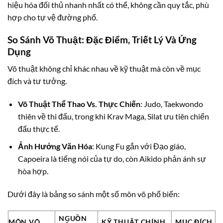
hiệu hóa đối thủ nhanh nhất có thể, không cần quy tắc, phù
hợp cho tự vệ đường phố.
So Sánh Võ Thuật: Đặc Điểm, Triết Lý Và Ứng
Dụng
Võ thuật không chỉ khác nhau về kỹ thuật mà còn về mục
đích và tư tưởng.
Võ Thuật Thể Thao Vs. Thực Chiến
: Judo, Taekwondo
thiên về thi đấu, trong khi Krav Maga, Silat ưu tiên chiến
đấu thực tế.
Ảnh Hưởng Văn Hóa
: Kung Fu gắn với Đạo giáo,
Capoeira là tiếng nói của tự do, còn Aikido phản ánh sự
hòa hợp.
Dưới đây là bảng so sánh một số môn võ phổ biến:
NGUỒN
MÔN VÕ
KỸ THUẬT CHÍNH
MỤC ĐÍCH