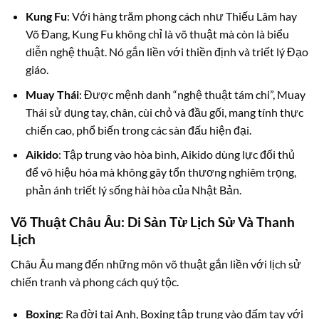
Kung Fu
: Với hàng trăm phong cách như Thiếu Lâm hay
Võ Đang, Kung Fu không chỉ là võ thuật mà còn là biểu
diễn nghệ thuật. Nó gắn liền với thiền định và triết lý Đạo
giáo.
Muay Thái
: Được mệnh danh “nghệ thuật tám chi”, Muay
Thái sử dụng tay, chân, cùi chỏ và đầu gối, mang tính thực
chiến cao, phổ biến trong các sàn đấu hiện đại.
Aikido
: Tập trung vào hòa bình, Aikido dùng lực đối thủ
để vô hiệu hóa mà không gây tổn thương nghiêm trọng,
phản ánh triết lý sống hài hòa của Nhật Bản.
Võ Thuật Châu Âu: Di Sản Từ Lịch Sử Và Thanh
Lịch
Châu Âu mang đến những môn võ thuật gắn liền với lịch sử
chiến tranh và phong cách quý tộc.
Boxing
: Ra đời tại Anh, Boxing tập trung vào đấm tay với