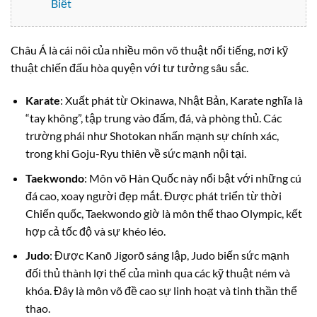
Biết
Châu Á là cái nôi của nhiều môn võ thuật nổi tiếng, nơi kỹ
thuật chiến đấu hòa quyện với tư tưởng sâu sắc.
Karate
: Xuất phát từ Okinawa, Nhật Bản, Karate nghĩa là
“tay không”, tập trung vào đấm, đá, và phòng thủ. Các
trường phái như Shotokan nhấn mạnh sự chính xác,
trong khi Goju-Ryu thiên về sức mạnh nội tại.
Taekwondo
: Môn võ Hàn Quốc này nổi bật với những cú
đá cao, xoay người đẹp mắt. Được phát triển từ thời
Chiến quốc, Taekwondo giờ là môn thể thao Olympic, kết
hợp cả tốc độ và sự khéo léo.
Judo
: Được Kanō Jigorō sáng lập, Judo biến sức mạnh
đối thủ thành lợi thế của mình qua các kỹ thuật ném và
khóa. Đây là môn võ đề cao sự linh hoạt và tinh thần thể
thao.