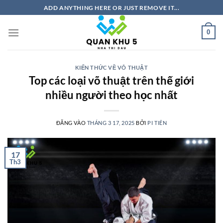
Bỏ
ADD ANYTHING HERE OR JUST REMOVE IT...
qua
nội
0
dung
KIẾN THỨC VỀ VÕ THUẬT
Top các loại võ thuật trên thế giới
nhiều người theo học nhất
ĐĂNG VÀO
THÁNG 3 17, 2025
BỞI
PI TIÊN
17
Th3