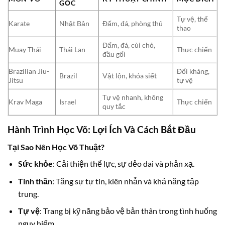
GỐC
Tự vệ, thể
Karate
Nhật Bản
Đấm, đá, phòng thủ
thao
Đấm, đá, cùi chỏ,
Muay Thái
Thái Lan
Thực chiến
đầu gối
Brazilian Jiu-
Đối kháng,
Brazil
Vật lộn, khóa siết
Jitsu
tự vệ
Tự vệ nhanh, không
Krav Maga
Israel
Thực chiến
quy tắc
Hành Trình Học Võ: Lợi Ích Và Cách Bắt Đầu
Tại Sao Nên Học Võ Thuật?
Sức khỏe
: Cải thiện thể lực, sự dẻo dai và phản xạ.
Tinh thần
: Tăng sự tự tin, kiên nhẫn và khả năng tập
trung.
Tự vệ
: Trang bị kỹ năng bảo vệ bản thân trong tình huống
nguy hiểm.