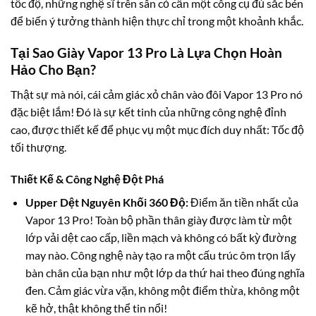
tốc độ, những nghệ sĩ trên sân cỏ cần một công cụ đủ sắc bén
để biến ý tưởng thành hiện thực chỉ trong một khoảnh khắc.
Tại Sao Giày Vapor 13 Pro Là Lựa Chọn Hoàn
Hảo Cho Bạn?
Thật sự mà nói, cái cảm giác xỏ chân vào đôi Vapor 13 Pro nó
đặc biệt lắm! Đó là sự kết tinh của những công nghệ đỉnh
cao, được thiết kế để phục vụ một mục đích duy nhất: Tốc độ
tối thượng.
Thiết Kế & Công Nghệ Đột Phá
Upper Dệt Nguyên Khối 360 Độ:
Điểm ăn tiền nhất của
Vapor 13 Pro! Toàn bộ phần thân giày được làm từ một
lớp vải dệt cao cấp, liền mạch và không có bất kỳ đường
may nào. Công nghệ này tạo ra một cấu trúc ôm trọn lấy
bàn chân của bạn như một lớp da thứ hai theo đúng nghĩa
đen. Cảm giác vừa vặn, không một điểm thừa, không một
kẽ hở, thật không thể tin nổi!