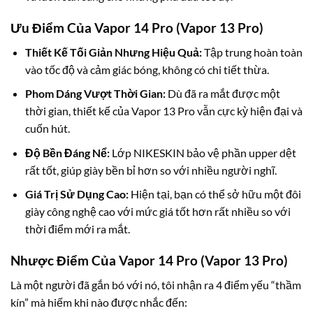
Ưu Điểm Của Vapor 14 Pro (Vapor 13 Pro)
Thiết Kế Tối Giản Nhưng Hiệu Quả:
Tập trung hoàn toàn
vào tốc độ và cảm giác bóng, không có chi tiết thừa.
Phom Dáng Vượt Thời Gian:
Dù đã ra mắt được một
thời gian, thiết kế của Vapor 13 Pro vẫn cực kỳ hiện đại và
cuốn hút.
Độ Bền Đáng Nể:
Lớp NIKESKIN bảo vệ phần upper dệt
rất tốt, giúp giày bền bỉ hơn so với nhiều người nghĩ.
Giá Trị Sử Dụng Cao:
Hiện tại, bạn có thể sở hữu một đôi
giày công nghệ cao với mức giá tốt hơn rất nhiều so với
thời điểm mới ra mắt.
Nhược Điểm Của Vapor 14 Pro (Vapor 13 Pro)
Là một người đã gắn bó với nó, tôi nhận ra 4 điểm yếu “thầm
kín” mà hiếm khi nào được nhắc đến: