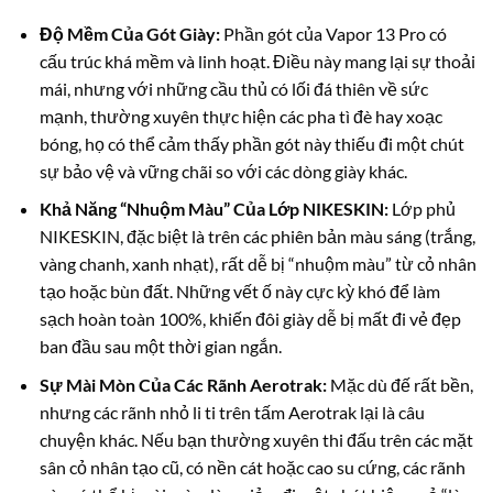
Độ Mềm Của Gót Giày:
Phần gót của Vapor 13 Pro có
cấu trúc khá mềm và linh hoạt. Điều này mang lại sự thoải
mái, nhưng với những cầu thủ có lối đá thiên về sức
mạnh, thường xuyên thực hiện các pha tì đè hay xoạc
bóng, họ có thể cảm thấy phần gót này thiếu đi một chút
sự bảo vệ và vững chãi so với các dòng giày khác.
Khả Năng “Nhuộm Màu” Của Lớp NIKESKIN:
Lớp phủ
NIKESKIN, đặc biệt là trên các phiên bản màu sáng (trắng,
vàng chanh, xanh nhạt), rất dễ bị “nhuộm màu” từ cỏ nhân
tạo hoặc bùn đất. Những vết ố này cực kỳ khó để làm
sạch hoàn toàn 100%, khiến đôi giày dễ bị mất đi vẻ đẹp
ban đầu sau một thời gian ngắn.
Sự Mài Mòn Của Các Rãnh Aerotrak:
Mặc dù đế rất bền,
nhưng các rãnh nhỏ li ti trên tấm Aerotrak lại là câu
chuyện khác. Nếu bạn thường xuyên thi đấu trên các mặt
sân cỏ nhân tạo cũ, có nền cát hoặc cao su cứng, các rãnh