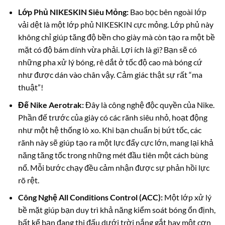
Lớp Phủ NIKESKIN Siêu Mỏng:
Bao bọc bên ngoài lớp
vải dệt là một lớp phủ NIKESKIN cực mỏng. Lớp phủ này
không chỉ giúp tăng độ bền cho giày mà còn tạo ra một bề
mặt có độ bám dính vừa phải. Lợi ích là gì? Bạn sẽ có
những pha xử lý bóng, rê dắt ở tốc độ cao mà bóng cứ
như được dán vào chân vậy. Cảm giác thật sự rất “ma
thuật”!
Đế Nike Aerotrak:
Đây là công nghệ độc quyền của Nike.
Phần đế trước của giày có các rãnh siêu nhỏ, hoạt động
như một hệ thống lò xo. Khi bạn chuẩn bị bứt tốc, các
rãnh này sẽ giúp tạo ra một lực đẩy cực lớn, mang lại khả
năng tăng tốc trong những mét đầu tiên một cách bùng
nổ. Mỗi bước chạy đều cảm nhận được sự phản hồi lực
rõ rệt.
Công Nghệ All Conditions Control (ACC):
Một lớp xử lý
bề mặt giúp bạn duy trì khả năng kiểm soát bóng ổn định,
bất kể bạn đang thi đấu dưới trời nắng gắt hay một cơn