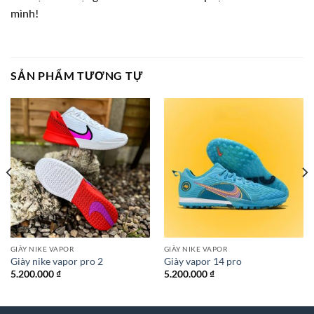
mình!
SẢN PHẨM TƯƠNG TỰ
GIÀY NIKE VAPOR
GIÀY NIKE VAPOR
Giày nike vapor pro 2
Giày vapor 14 pro
5.200.000
₫
5.200.000
₫