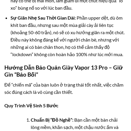
này có thể bị mài mòn, làm giảm đi một chút hiệu quả “lò
xo” bùng nổ so với lúc ban đầu.
Sự Giãn Nhẹ Sau Thời Gian Dài:
Phần upper dệt, dù ôm
khít ban đầu, nhưng sau một mùa giải cày ải liên tục
(khoảng 50-60 trận), nó sẽ có xu hướng giãn ra một chút.
Điều này không đáng kể với người chân bè, nhưng với
những ai có bàn chân thon, họ có thể cảm thấy độ
“lockdown” không còn hoàn hảo 100% như lúc mới mua.
Hướng Dẫn Bảo Quản Giày Vapor 13 Pro – Giữ
Gìn “Bảo Bối”
Để “chiến mã” của bạn luôn ở trạng thái tốt nhất, việc chăm
sóc đúng cách là vô cùng cần thiết.
Quy Trình Vệ Sinh 5 Bước
Chuẩn Bị “Đồ Nghề”:
Bạn cần một bàn chải
lông mềm, khăn sạch, một chậu nước ấm và