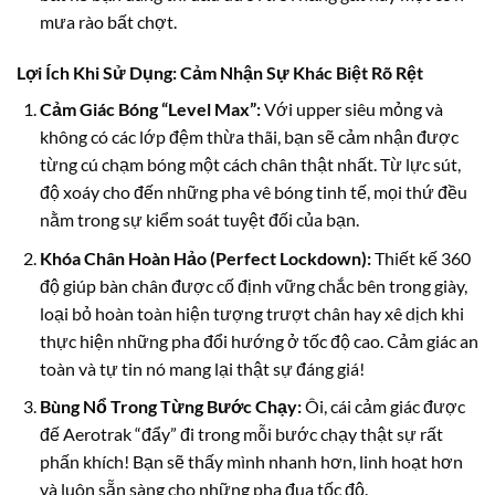
mưa rào bất chợt.
Lợi Ích Khi Sử Dụng: Cảm Nhận Sự Khác Biệt Rõ Rệt
Cảm Giác Bóng “Level Max”:
Với upper siêu mỏng và
không có các lớp đệm thừa thãi, bạn sẽ cảm nhận được
từng cú chạm bóng một cách chân thật nhất. Từ lực sút,
độ xoáy cho đến những pha vê bóng tinh tế, mọi thứ đều
nằm trong sự kiểm soát tuyệt đối của bạn.
Khóa Chân Hoàn Hảo (Perfect Lockdown):
Thiết kế 360
độ giúp bàn chân được cố định vững chắc bên trong giày,
loại bỏ hoàn toàn hiện tượng trượt chân hay xê dịch khi
thực hiện những pha đổi hướng ở tốc độ cao. Cảm giác an
toàn và tự tin nó mang lại thật sự đáng giá!
Bùng Nổ Trong Từng Bước Chạy:
Ôi, cái cảm giác được
đế Aerotrak “đẩy” đi trong mỗi bước chạy thật sự rất
phấn khích! Bạn sẽ thấy mình nhanh hơn, linh hoạt hơn
và luôn sẵn sàng cho những pha đua tốc độ.