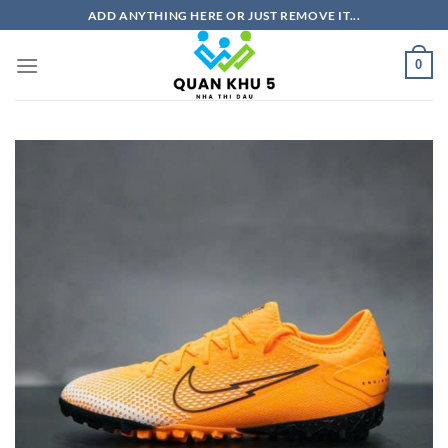
Bỏ
ADD ANYTHING HERE OR JUST REMOVE IT...
qua
nội
0
dung