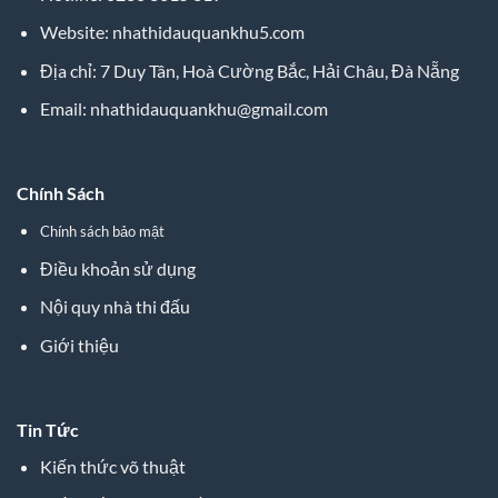
Website: nhathidauquankhu5.com
Địa chỉ: 7 Duy Tân, Hoà Cường Bắc, Hải Châu, Đà Nẵng
Email:
nhathidauquankhu@gmail.com
Chính Sách
Chính sách bảo mật
Điều khoản sử dụng
Nội quy nhà thi đấu
Giới thiệu
Tin Tức
Kiến thức võ thuật