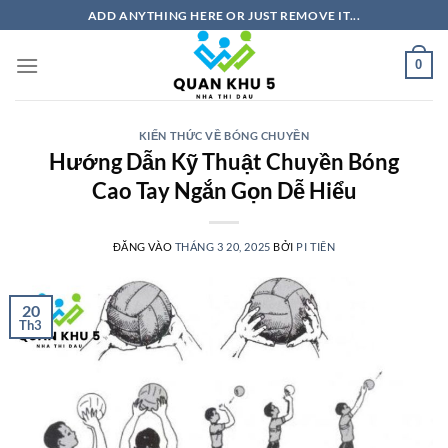
Bỏ
ADD ANYTHING HERE OR JUST REMOVE IT...
qua
nội
0
dung
KIẾN THỨC VỀ BÓNG CHUYỀN
Hướng Dẫn Kỹ Thuật Chuyền Bóng
Cao Tay Ngắn Gọn Dễ Hiểu
ĐĂNG VÀO
THÁNG 3 20, 2025
BỞI
PI TIÊN
20
Th3