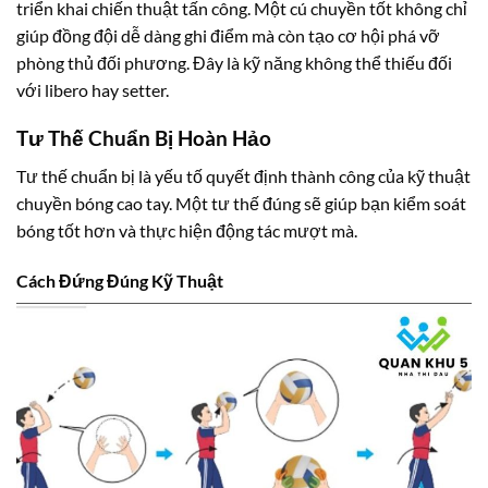
triển khai chiến thuật tấn công. Một cú chuyền tốt không chỉ
giúp đồng đội dễ dàng ghi điểm mà còn tạo cơ hội phá vỡ
phòng thủ đối phương. Đây là kỹ năng không thể thiếu đối
với libero hay setter.
Tư Thế Chuẩn Bị Hoàn Hảo
Tư thế chuẩn bị là yếu tố quyết định thành công của kỹ thuật
chuyền bóng cao tay. Một tư thế đúng sẽ giúp bạn kiểm soát
bóng tốt hơn và thực hiện động tác mượt mà.
Cách Đứng Đúng Kỹ Thuật