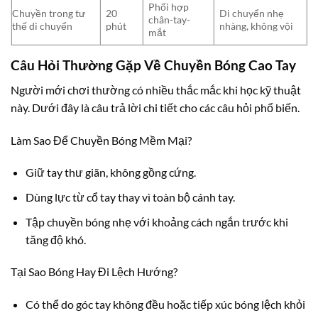
Phối hợp
Chuyền trong tư
20
Di chuyển nhẹ
chân-tay-
thế di chuyển
phút
nhàng, không vội
mắt
Câu Hỏi Thường Gặp Về Chuyền Bóng Cao Tay
Người mới chơi thường có nhiều thắc mắc khi học kỹ thuật
này. Dưới đây là câu trả lời chi tiết cho các câu hỏi phổ biến.
Làm Sao Để Chuyền Bóng Mềm Mại?
Giữ tay thư giãn, không gồng cứng.
Dùng lực từ cổ tay thay vì toàn bộ cánh tay.
Tập chuyền bóng nhẹ với khoảng cách ngắn trước khi
tăng độ khó.
Tại Sao Bóng Hay Đi Lệch Hướng?
Có thể do góc tay không đều hoặc tiếp xúc bóng lệch khỏi