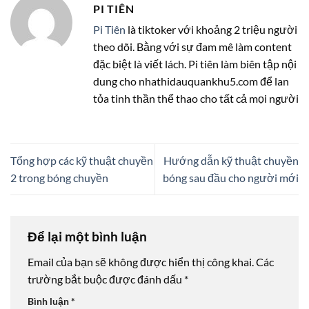
PI TIÊN
Pi Tiên
là tiktoker với khoảng 2 triệu người
theo dõi. Bằng với sự đam mê làm content
đặc biệt là viết lách. Pi tiên làm biên tập nội
dung cho nhathidauquankhu5.com để lan
tỏa tinh thần thể thao cho tất cả mọi người
Tổng hợp các kỹ thuật chuyền
Hướng dẫn kỹ thuật chuyền
2 trong bóng chuyền
bóng sau đầu cho người mới
Để lại một bình luận
Email của bạn sẽ không được hiển thị công khai.
Các
trường bắt buộc được đánh dấu
*
Bình luận
*