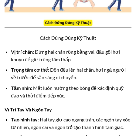
Cách Đứng Đúng Kỹ Thuật
Vị trí chân
: Đứng hai chân rộng bằng vai, đầu gối hơi
khuỵu để giữ trọng tâm thấp.
Trọng tâm cơ thể
: Dồn đều lên hai chân, hơi ngả người
về trước để sẵn sàng di chuyển.
Tầm nhìn
: Mắt luôn hướng theo bóng để xác định quỹ
đạo và thời điểm tiếp xúc.
Vị Trí Tay Và Ngón Tay
Tạo hình tay
: Hai tay giơ cao ngang trán, các ngón tay xòe
tự nhiên, ngón cái và ngón trỏ tạo thành hình tam giác.