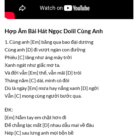
Hợp Âm Bài Hát Ngọc Dolil Cùng Anh
1. Cùng anh
[Em]
băng qua bao đại dương
Cùng anh
[D]
đi vượt ngàn con đường
Phiêu
[C]
lãng như áng mây trời
Xanh ngát như giấc mơ ta.
Và đời vẫn
[Em]
thế, vẫn mãi
[D]
trôi
Tháng năm
[C]
dài, mình có đôi
Dù là ngày
[Em]
mưa hay nắng xanh
[D]
ngời
Vẫn
[C]
mong cùng người bước qua.
ĐK:
[Em]
Nắm tay em chặt hơn đi
Để chẳng lạc mất
[D]
nhau dẫu mai về đâu
Nép
[C]
sau lưng anh mọi bộn bề