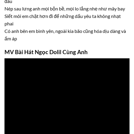
đâu
Nép sau lưng anh mọi bộn bề, mọi lo lắng nhẹ như mây bay
Siết môi em chặt hơn đi để những dấu yêu ta không nhạt
phai
Có anh bên em bình yên, ngoài kia bão cũng hóa dịu dàng và
ấm áp
MV Bài Hát Ngọc Dolil Cùng Anh