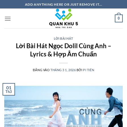
Bỏ
ADD ANYTHING HERE OR JUST REMOVE IT...
qua
nội
0
dung
LỜI BÀI HÁT
Lời Bài Hát Ngọc Dolil Cùng Anh –
Lyrics & Hợp Âm Chuẩn
ĐĂNG VÀO
THÁNG 3 1, 2026
BỞI
PI TIÊN
01
Th3