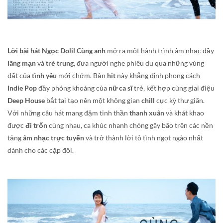
Lời bài hát Ngọc Dolil Cùng anh
mở ra một hành trình âm nhạc đầy
lãng mạn
và
trẻ trung
, đưa người nghe phiêu du qua những vùng
đất của
tình yêu
mới chớm. Bản
hit
này khẳng định phong cách
Indie Pop
đầy phóng khoáng của
nữ ca sĩ
trẻ, kết hợp cùng giai điệu
Deep House
bắt tai tạo nên một không gian
chill
cực kỳ thư giãn.
Với những câu hát mang đậm tinh thần
thanh xuân
và khát khao
được
đi trốn
cùng nhau, ca khúc nhanh chóng gây bão trên các nền
tảng
âm nhạc trực tuyến
và trở thành lời tỏ tình ngọt ngào nhất
dành cho các cặp đôi.