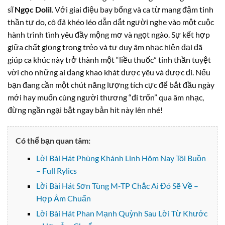
sĩ
Ngọc Dolil
. Với giai điệu bay bổng và ca từ mang đậm tinh
thần tự do, cô đã khéo léo dẫn dắt người nghe vào một cuộc
hành trình tình yêu đầy mộng mơ và ngọt ngào. Sự kết hợp
giữa chất giọng trong trẻo và tư duy âm nhạc hiện đại đã
giúp ca khúc này trở thành một “liều thuốc” tinh thần tuyệt
vời cho những ai đang khao khát được yêu và được đi. Nếu
bạn đang cần một chút năng lượng tích cực để bắt đầu ngày
mới hay muốn cùng người thương “đi trốn” qua âm nhạc,
đừng ngần ngại bật ngay bản hit này lên nhé!
Có thể bạn quan tâm:
Lời Bài Hát Phùng Khánh Linh Hôm Nay Tôi Buồn
– Full Rylics
Lời Bài Hát Sơn Tùng M-TP Chắc Ai Đó Sẽ Về –
Hợp Âm Chuẩn
Lời Bài Hát Phan Mạnh Quỳnh Sau Lời Từ Khước