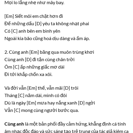
Mọi lo lắng nhẹ như mây bay.
[Em]
Siết môi em chặt hơn đi
Để những dấu
[D]
yêu ta không nhạt phai
Có
[C]
anh bên em bình yên
Ngoài kia bão cũng hoá dịu dàng và ấm áp.
2. Cùng anh
[Em]
băng qua muôn trùng khơi
Cùng anh
[D]
đi tận cùng chân trời
Ôm
[C]
ấp những giấc mơ dài
Đi tới khắp chốn xa xôi.
Và đời vẫn
[Em]
thế, vẫn mãi
[D]
trôi
Tháng
[C]
năm dài, mình có đôi
Dù là ngày
[Em]
mưa hay nắng xanh
[D]
ngời
Vẫn
[C]
mong cùng người bước qua.
Cùng anh
là một bản phối đầy cảm hứng, khẳng định cá tính
âm nhạc độc đáo và sức sáng tạo trẻ trung của tác giả kiêm ca