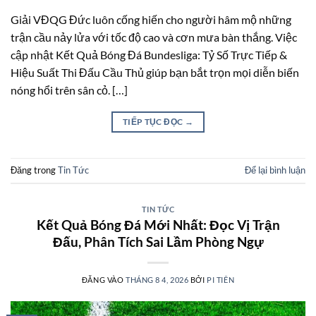
Giải VĐQG Đức luôn cống hiến cho người hâm mộ những
trận cầu nảy lửa với tốc độ cao và cơn mưa bàn thắng. Việc
cập nhật Kết Quả Bóng Đá Bundesliga: Tỷ Số Trực Tiếp &
Hiệu Suất Thi Đấu Cầu Thủ giúp bạn bắt trọn mọi diễn biến
nóng hổi trên sân cỏ. […]
TIẾP TỤC ĐỌC
→
Đăng trong
Tin Tức
Để lại bình luận
TIN TỨC
Kết Quả Bóng Đá Mới Nhất: Đọc Vị Trận
Đấu, Phân Tích Sai Lầm Phòng Ngự
ĐĂNG VÀO
THÁNG 8 4, 2026
BỞI
PI TIÊN