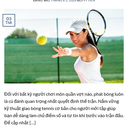
ĐĂNG VÀO
THÁNG 8 3, 2026
BỞI
PI TIÊN
03
Th8
Đối với bất kỳ người chơi môn quần vợt nào, phát bóng luôn
là cú đánh quan trọng nhất quyết định thế trận. Nắm vững
kỹ thuật giao bóng tennis cơ bản cho người mới tập giúp
bạn dễ dàng làm chủ điểm số và tự tin khi bước vào trận đấu.
Để cập nhật […]