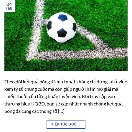
04
Th8
Theo dõi kết quả bóng đá mới nhất không chỉ dừng lại ở việc
xem tỷ số chung cuộc mà còn giúp người hâm mộ giải mã
chiến thuật của từng huấn luyện viên. Khi truy cập vào
thương hiệu KQBD, bạn sẽ cập nhật nhanh chóng kết quả
bóng đá cùng các thông số […]
TIẾP TỤC ĐỌC
→