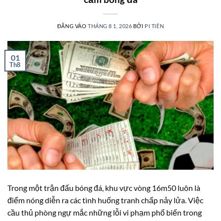
ĐĂNG VÀO
THÁNG 8 1, 2026
BỞI
PI TIÊN
01
Th8
Trong một trận đấu bóng đá, khu vực vòng 16m50 luôn là
điểm nóng diễn ra các tình huống tranh chấp nảy lửa. Việc
cầu thủ phòng ngự mắc những lỗi vi phạm phổ biến trong