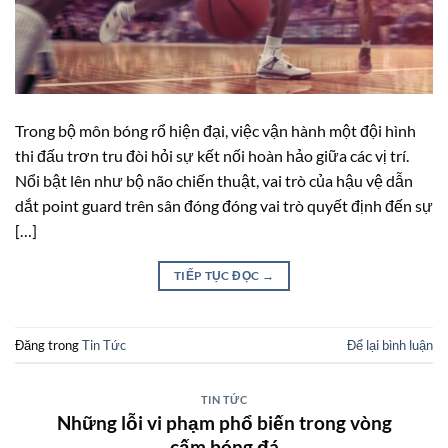
Trong bộ môn bóng rổ hiện đại, việc vận hành một đội hình
thi đấu trơn tru đòi hỏi sự kết nối hoàn hảo giữa các vị trí.
Nổi bật lên như bộ não chiến thuật, vai trò của hậu vệ dẫn
dắt point guard trên sân đóng đóng vai trò quyết định đến sự
[…]
TIẾP TỤC ĐỌC
→
Đăng trong
Tin Tức
Để lại bình luận
TIN TỨC
Những lỗi vi phạm phổ biến trong vòng
cấm bóng đá