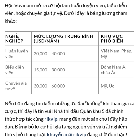
Học Vovinam mở ra cơ hội làm huấn luyện viên, biểu diễn
viên, hoặc chuyên gia tự vệ. Dưới đây là bảng lương tham
khảo:
NGHỀ
MỨC LƯƠNG TRUNG BÌNH
KHU VỰC
NGHIỆP
(USD/NĂM)
PHỔ BIẾN
Huấn luyện
Việt Nam, Pháp,
20,000 – 40,000
viên
Mỹ
Biểu diễn
Đông Nam Á,
15,000 – 30,000
viên
châu Âu
Chuyên gia
30,000 – 60,000
Mỹ, Úc
tự vệ
Nếu bạn đang tìm kiếm những ưu đãi “khủng” khi tham gia cá
cược, thì đây là tin vui! Nhà thi đấu Quân khu 5 đã chính
thức hợp tác cùng
rikvip
, mang đến một sân chơi đầy hấp
dẫn. Đừng bỏ lỡ cơ hội gia tăng nguồn vốn và trải nghiệm
thú vị với hàng loạt
khuyến mãi rikvip
đang chờ đón bạn!