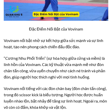
Đặc Điểm Nổi Bật của Vovinam
Vovinam nổi bật nhờ sự kết hợp giữa sức mạnh và sự linh
hoạt, tạo nên phong cách chiến đấu độc đáo.
“Cương Nhu Phối Triển” (sự hòa hợp giữa cứng và mềm) là
linh hồn của Vovinam. Các kỹ thuật vừa mạnh mẽ như đòn
chân tấn công, vừa uyển chuyển như cách né tránh và phản
đòn, giúp người học thích nghi với mọi tình huống.
Vovinam nổi tiếng với các đòn chân bay (đòn chân tấn công),
trong đó scissor kick là biểu tượng. Người học được huấn
luyện nhào lộn, bật nhảy để tăng sự linh hoạt. Ngoài ra, môn
võ còn có đấm, khóa khớp và vật lộn.