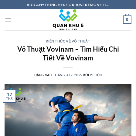
Bỏ
ADD ANYTHING HERE OR JUST REMOVE IT...
qua
nội
0
dung
KIẾN THỨC VỀ VÕ THUẬT
Võ Thuật Vovinam – Tìm Hiểu Chi
Tiết Về Vovinam
ĐĂNG VÀO
THÁNG 3 17, 2025
BỞI
PI TIÊN
17
Th3