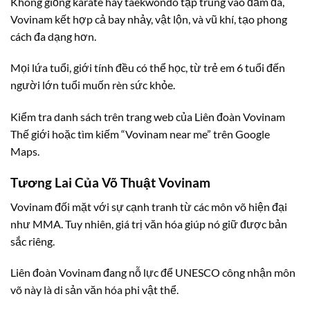
Không giống karate hay taekwondo tập trung vào đấm đá,
Vovinam kết hợp cả bay nhảy, vật lộn, và vũ khí, tạo phong
cách đa dạng hơn.
Mọi lứa tuổi, giới tính đều có thể học, từ trẻ em 6 tuổi đến
người lớn tuổi muốn rèn sức khỏe.
Kiểm tra danh sách trên trang web của Liên đoàn Vovinam
Thế giới hoặc tìm kiếm “Vovinam near me” trên Google
Maps.
Tương Lai Của Võ Thuật Vovinam
Vovinam đối mặt với sự cạnh tranh từ các môn võ hiện đại
như MMA. Tuy nhiên, giá trị văn hóa giúp nó giữ được bản
sắc riêng.
Liên đoàn Vovinam đang nỗ lực để UNESCO công nhận môn
võ này là di sản văn hóa phi vật thể.