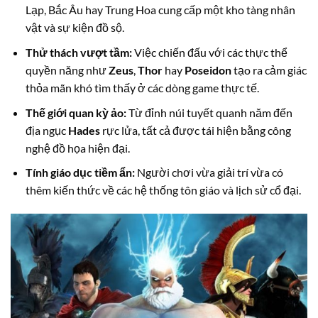
Lạp, Bắc Âu hay Trung Hoa cung cấp một kho tàng nhân
vật và sự kiện đồ sộ.
Thử thách vượt tầm:
Việc chiến đấu với các thực thể
quyền năng như
Zeus
,
Thor
hay
Poseidon
tạo ra cảm giác
thỏa mãn khó tìm thấy ở các dòng game thực tế.
Thế giới quan kỳ ảo:
Từ đỉnh núi tuyết quanh năm đến
địa ngục
Hades
rực lửa, tất cả được tái hiện bằng công
nghệ đồ họa hiện đại.
Tính giáo dục tiềm ẩn:
Người chơi vừa giải trí vừa có
thêm kiến thức về các hệ thống tôn giáo và lịch sử cổ đại.