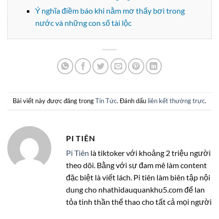
Ý nghĩa điềm báo khi nằm mơ thấy bơi trong
nước và những con số tài lộc
Bài viết này được đăng trong
Tin Tức
. Đánh dấu
liên kết thường trực
.
PI TIÊN
Pi Tiên
là tiktoker với khoảng 2 triệu người
theo dõi. Bằng với sự đam mê làm content
đặc biệt là viết lách. Pi tiên làm biên tập nội
dung cho nhathidauquankhu5.com để lan
tỏa tinh thần thể thao cho tất cả mọi người