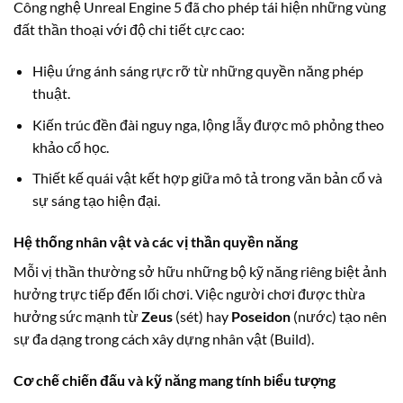
Công nghệ Unreal Engine 5 đã cho phép tái hiện những vùng
đất thần thoại với độ chi tiết cực cao:
Hiệu ứng ánh sáng rực rỡ từ những quyền năng phép
thuật.
Kiến trúc đền đài nguy nga, lộng lẫy được mô phỏng theo
khảo cổ học.
Thiết kế quái vật kết hợp giữa mô tả trong văn bản cổ và
sự sáng tạo hiện đại.
Hệ thống nhân vật và các vị thần quyền năng
Mỗi vị thần thường sở hữu những bộ kỹ năng riêng biệt ảnh
hưởng trực tiếp đến lối chơi. Việc người chơi được thừa
hưởng sức mạnh từ
Zeus
(sét) hay
Poseidon
(nước) tạo nên
sự đa dạng trong cách xây dựng nhân vật (Build).
Cơ chế chiến đấu và kỹ năng mang tính biểu tượng