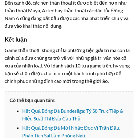
Bên cạnh đó, các nền thần thoại ít được biết đến hơn như
thần thoại Maya, Aztec hay thần thoại các dân tộc Đông
Nam Á cũng đang bắt đầu được các nhà phát triển chú ý và
đưa vào khai thác nội dung.
Kết luận
Game thần thoại không chỉ là phương tiện giải trí mà còn là
cánh cửa đưa chúng ta trở về với những giá trị văn hóa cổ
xưa của nhân loại. Với danh sách 10 tựa game trên, hy vọng
bạn sẽ chọn được cho mình một hành trình phù hợp để
chinh phục những đỉnh cao mới trong thế giới ảo.
Có thể bạn quan tâm:
Kết Quả Bóng Đá Bundesliga: Tỷ Số Trực Tiếp &
Hiệu Suất Thi Đấu Cầu Thủ
Kết Quả Bóng Đá Mới Nhất: Đọc Vị Trận Đấu,
Phân Tích Sai Lầm Phòng Ngự