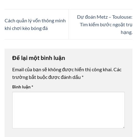
Dự đoán Metz – Toulouse:
Cách quản lý vốn thông minh
Tìm kiếm bước ngoặt trụ
khi chơi kèo bóng đá
hạng.
Để lại một bình luận
Email của bạn sẽ không được hiển thị công khai.
Các
trường bắt buộc được đánh dấu
*
Bình luận
*