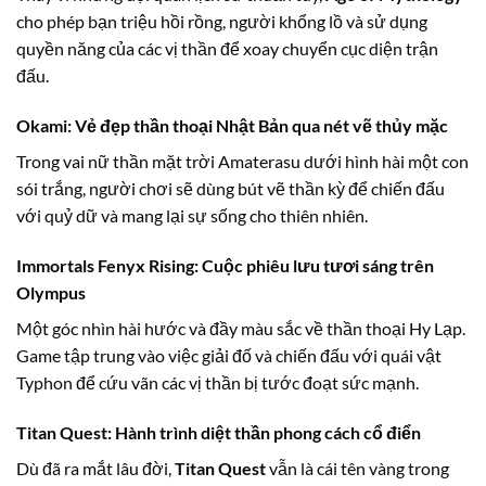
cho phép bạn triệu hồi rồng, người khổng lồ và sử dụng
quyền năng của các vị thần để xoay chuyển cục diện trận
đấu.
Okami: Vẻ đẹp thần thoại Nhật Bản qua nét vẽ thủy mặc
Trong vai nữ thần mặt trời Amaterasu dưới hình hài một con
sói trắng, người chơi sẽ dùng bút vẽ thần kỳ để chiến đấu
với quỷ dữ và mang lại sự sống cho thiên nhiên.
Immortals Fenyx Rising: Cuộc phiêu lưu tươi sáng trên
Olympus
Một góc nhìn hài hước và đầy màu sắc về thần thoại Hy Lạp.
Game tập trung vào việc giải đố và chiến đấu với quái vật
Typhon để cứu vãn các vị thần bị tước đoạt sức mạnh.
Titan Quest: Hành trình diệt thần phong cách cổ điển
Dù đã ra mắt lâu đời,
Titan Quest
vẫn là cái tên vàng trong