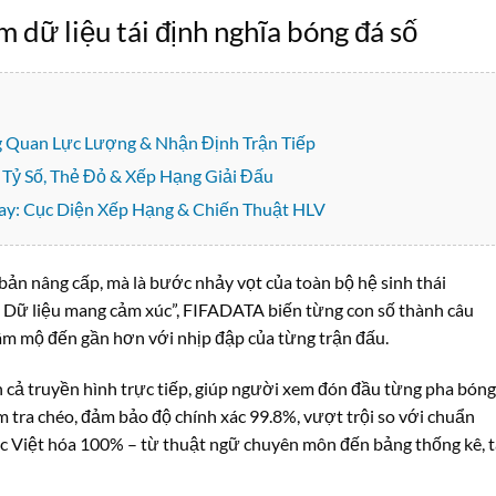
dữ liệu tái định nghĩa bóng đá số
 Quan Lực Lượng & Nhận Định Trận Tiếp
 Tỷ Số, Thẻ Đỏ & Xếp Hạng Giải Đấu
y: Cục Diện Xếp Hạng & Chiến Thuật HLV
ản nâng cấp, mà là bước nhảy vọt của toàn bộ hệ sinh thái
n – Dữ liệu mang cảm xúc”, FIFADATA biến từng con số thành câu
âm mộ đến gần hơn với nhịp đập của từng trận đấu.
n cả truyền hình trực tiếp, giúp người xem đón đầu từng pha bóng
 tra chéo, đảm bảo độ chính xác 99.8%, vượt trội so với chuẩn
ợc Việt hóa 100% – từ thuật ngữ chuyên môn đến bảng thống kê, 