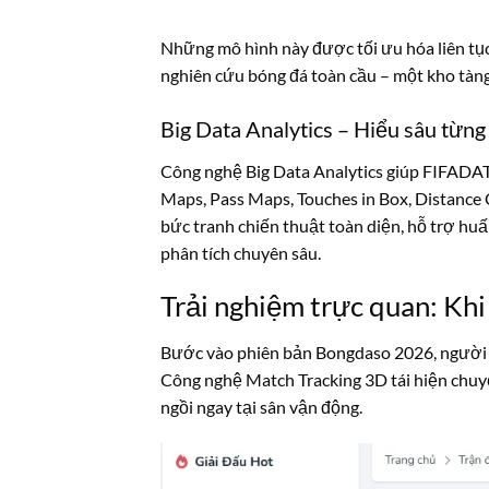
Những mô hình này được tối ưu hóa liên tụ
nghiên cứu bóng đá toàn cầu – một kho tàn
Big Data Analytics – Hiểu sâu từn
Công nghệ Big Data Analytics giúp FIFADAT
Maps, Pass Maps, Touches in Box, Distance 
bức tranh chiến thuật toàn diện, hỗ trợ hu
phân tích chuyên sâu.
Trải nghiệm trực quan: Kh
Bước vào phiên bản Bongdaso 2026, người d
Công nghệ Match Tracking 3D tái hiện chuyể
ngồi ngay tại sân vận động.