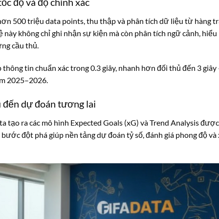
ốc độ và độ chính xác
ơn 500 triệu data points, thu thập và phân tích dữ liệu từ hàng 
ệ này không chỉ ghi nhận sự kiện mà còn phân tích ngữ cảnh, hiểu
ừng cầu thủ.
 thông tin chuẩn xác trong 0.3 giây, nhanh hơn đối thủ đến 3 giây
Nam 2025–2026.
u đến dự đoán tương lai
ta tạo ra các mô hình Expected Goals (xG) và Trend Analysis được
à bước đột phá giúp nền tảng dự đoán tỷ số, đánh giá phong độ và