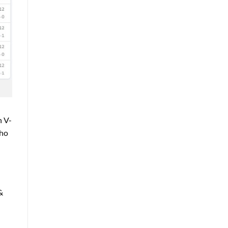
n V-
cho
&