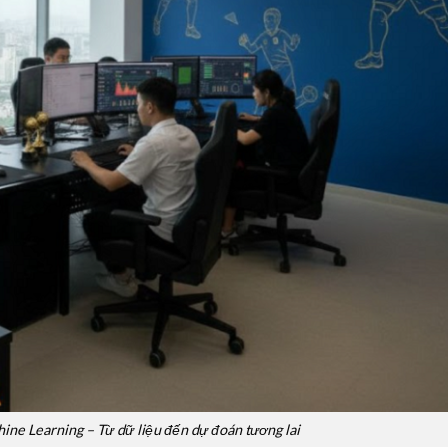
ine Learning – Từ dữ liệu đến dự đoán tương lai