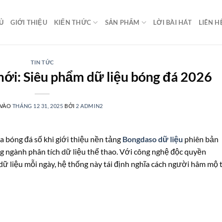
Ủ
GIỚI THIỆU
KIẾN THỨC
SẢN PHẨM
LỜI BÀI HÁT
LIÊN H
TIN TỨC
ới: Siêu phẩm dữ liệu bóng đá 2026
 VÀO
THÁNG 12 31, 2025
BỞI
2 ADMIN2
a bóng đá số khi giới thiệu nền tảng
Bongdaso dữ liệu
phiên bản
g ngành phân tích dữ liệu thể thao. Với công nghệ độc quyền
dữ liệu mỗi ngày, hệ thống này tái định nghĩa cách người hâm mộ 