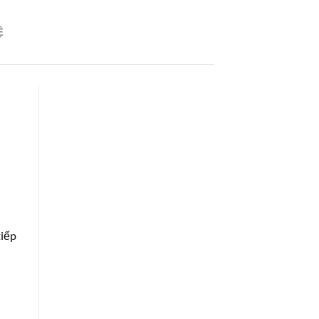
Ệ
tiếp