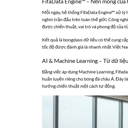
FifaData Engine™ – Nền móng của t
Mỗi ngày, hệ thống FifaData Engine™ xử lý h
nghìn trận đấu trên toàn thế giới. Công ngh
được chiến thuật, vai trò và phong độ của t
Kết quả là bongdaso dữ liệu có thể cung cấp
tốc độ được đánh giá là nhanh nhất Việt 
AI & Machine Learning – Từ dữ liệ
Bằng việc áp dụng Machine Learning, Fifada
huấn luyện riêng cho bóng đá châu Á. Đây l
hướng chiến thuật một cách tự động.