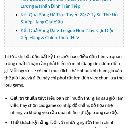
Lượng & Nhận Định Trận Tiếp
Kết Quả Bóng Đá Trực Tuyến 24/7: Tỷ Số, Thẻ Đỏ
& Xếp Hạng Giải Đấu
Kết Quả Bóng Đá V-League Hôm Nay: Cục Diện
Xếp Hạng & Chiến Thuật HLV
Trước khi bắt đầu bất kỳ trò chơi nào, điều đầu tiên và quan
trọng nhất là bạn cần phải hiểu rõ mình đang tìm kiếm điều
gì. Mỗi người sẽ có một mục đích khác nhau khi tham gia vào
thế giới ảo, và điều này chi phối rất lớn đến việc chọn lựa thể
loại game.
Giải trí thuần túy:
Nếu bạn chỉ muốn thư giãn sau giờ làm
việc, hãy chọn các game có nhịp độ chậm, đồ họa nhẹ
nhàng và không yêu cầu quá nhiều sự tập trung cao độ.
Thử thách kỹ năng:
Đối với những người thích chinh