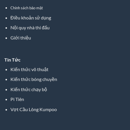
Chính sách bảo mật
Điều khoản sử dụng
Nội quy nhà thi đấu
Giới thiệu
Tin Tức
Kiến thức võ thuật
Kiến thức bóng chuyền
Kiến thức chạy bộ
Pi Tiên
Vợt Cầu Lông Kumpoo