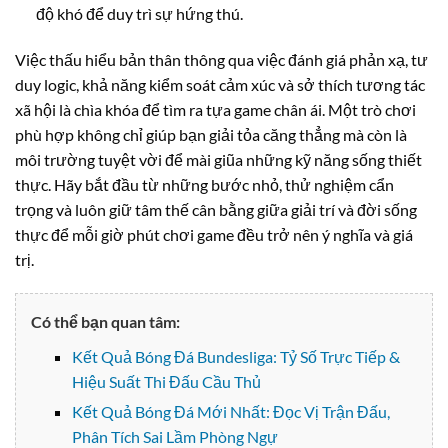
độ khó để duy trì sự hứng thú.
Việc thấu hiểu bản thân thông qua việc đánh giá phản xạ, tư
duy logic, khả năng kiểm soát cảm xúc và sở thích tương tác
xã hội là chìa khóa để tìm ra tựa game chân ái. Một trò chơi
phù hợp không chỉ giúp bạn giải tỏa căng thẳng mà còn là
môi trường tuyệt vời để mài giũa những kỹ năng sống thiết
thực. Hãy bắt đầu từ những bước nhỏ, thử nghiệm cẩn
trọng và luôn giữ tâm thế cân bằng giữa giải trí và đời sống
thực để mỗi giờ phút chơi game đều trở nên ý nghĩa và giá
trị.
Có thể bạn quan tâm:
Kết Quả Bóng Đá Bundesliga: Tỷ Số Trực Tiếp &
Hiệu Suất Thi Đấu Cầu Thủ
Kết Quả Bóng Đá Mới Nhất: Đọc Vị Trận Đấu,
Phân Tích Sai Lầm Phòng Ngự