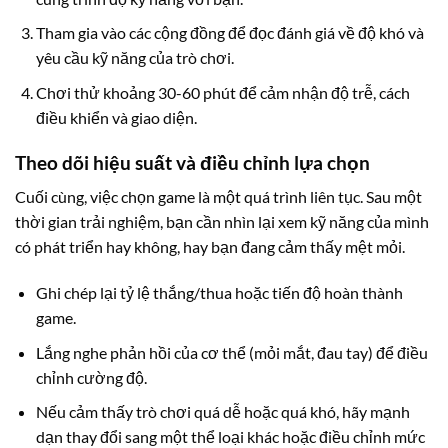
Tham gia vào các cộng đồng để đọc đánh giá về độ khó và
yêu cầu kỹ năng của trò chơi.
Chơi thử khoảng 30-60 phút để cảm nhận độ trễ, cách
điều khiển và giao diện.
Theo dõi hiệu suất và điều chỉnh lựa chọn
Cuối cùng, việc chọn game là một quá trình liên tục. Sau một
thời gian trải nghiệm, bạn cần nhìn lại xem kỹ năng của mình
có phát triển hay không, hay bạn đang cảm thấy mệt mỏi.
Ghi chép lại tỷ lệ thắng/thua hoặc tiến độ hoàn thành
game.
Lắng nghe phản hồi của cơ thể (mỏi mắt, đau tay) để điều
chỉnh cường độ.
Nếu cảm thấy trò chơi quá dễ hoặc quá khó, hãy mạnh
dạn thay đổi sang một thể loại khác hoặc điều chỉnh mức