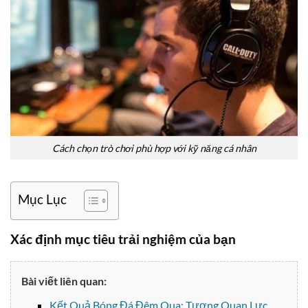
Cách chọn trò chơi phù hợp với kỹ năng cá nhân
Mục Lục
Xác định mục tiêu trải nghiệm của bạn
Bài viết liên quan:
Kết Quả Bóng Đá Đêm Qua: Tương Quan Lực