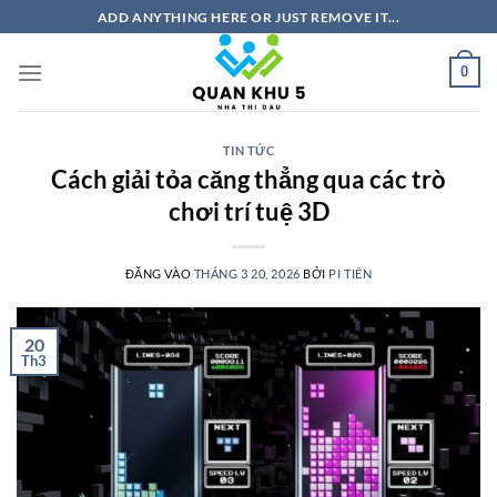
Bỏ
ADD ANYTHING HERE OR JUST REMOVE IT...
qua
nội
0
dung
TIN TỨC
Cách giải tỏa căng thẳng qua các trò
chơi trí tuệ 3D
ĐĂNG VÀO
THÁNG 3 20, 2026
BỞI
PI TIÊN
20
Th3