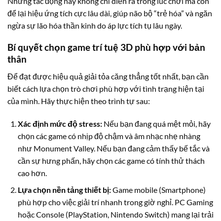
Những tác động này không chỉ diễn ra trong lúc chơi mà còn
để lại hiệu ứng tích cực lâu dài, giúp não bộ “trẻ hóa” và ngăn
ngừa sự lão hóa thần kinh do áp lực tích tụ lâu ngày.
Bí quyết chọn game trí tuệ 3D phù hợp với bản
thân
Để đạt được hiệu quả giải tỏa căng thẳng tốt nhất, bạn cần
biết cách lựa chọn trò chơi phù hợp với tình trạng hiện tại
của mình. Hãy thực hiện theo trình tự sau:
Xác định mức độ stress:
Nếu bạn đang quá mệt mỏi, hãy
chọn các game có nhịp độ chậm và âm nhạc nhẹ nhàng
như Monument Valley. Nếu bạn đang cảm thấy bế tắc và
cần sự hưng phấn, hãy chọn các game có tính thử thách
cao hơn.
Lựa chọn nền tảng thiết bị:
Game mobile (Smartphone)
phù hợp cho việc giải trí nhanh trong giờ nghỉ. PC Gaming
hoặc Console (PlayStation, Nintendo Switch) mang lại trải