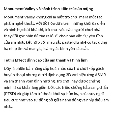
Monument Valley và hành trình kiến trúc ảo mộng
Monument Valley không chỉ là một trò chơi mà là một tác
phẩm nghệ thuật. Với đồ họa dựa trên những khối đa diện
và hình học bất khả thi, trò chơi yêu cầu người chơi phải
thay đổi góc nhìn để tìm ra lối đi cho nhân vật. Sự yên tĩnh
của âm nhạc kết hợp với màu sắc pastel dịu nhẹ có tác dụng
hạ nhịp tim và mang lại cảm giác bình yên sâu sắc.
Tetris Effect đỉnh cao của âm thanh và hình ảnh
Đây là phiên bản nâng cấp hoàn hảo của trò chơi xếp gạch
huyền thoại nhưng dưới định dạng 3D với hiệu ứng ASMR
và âm thanh vòm định hướng. Trò chơi này được chứng
minh là có khả năng giảm bớt các triệu chứng hậu sang chấn
(PTSD) và giúp tâm trí thoát khỏi sự hỗn loạn của suy nghĩ
tiêu cực nhờ vào sự đồng bộ giữa hành động và nhịp điệu âm
nhạc.