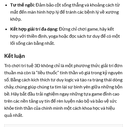
Tư thế ngồi:
Đảm bảo cột sống thẳng và khoảng cách từ
mắt đến màn hình hợp lý để tránh các bệnh lý về xương
khớp.
Kết hợp giải trí đa dạng:
Đừng chỉ chơi game, hãy kết
hợp với thiền định, yoga hoặc đọc sách tư duy để có một
lối sống cân bằng nhất.
Kết luận
Trò chơi trí tuệ 3D không chỉ là một phương thức giải trí đơn
thuần mà còn là “liều thuốc” tinh thần vô giá trong kỷ nguyên
số. Bằng cách kích thích tư duy logic và tạo ra trạng thái dòng
chảy, chúng giúp chúng ta tìm lại sự bình yên giữa những bộn
bề. Hãy bắt đầu trải nghiệm ngay những tựa game đỉnh cao
trên các nền tảng uy tín để rèn luyện não bộ và bảo vệ sức
khỏe tinh thần của chính mình một cách khoa học và hiệu
quả nhất.