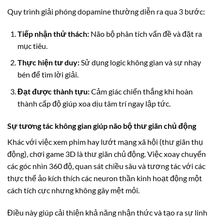
Quy trình giải phóng dopamine thường diễn ra qua 3 bước:
Tiếp nhận thử thách:
Não bộ phân tích vấn đề và đặt ra
mục tiêu.
Thực hiện tư duy:
Sử dụng logic không gian và sự nhạy
bén để tìm lời giải.
Đạt được thành tựu:
Cảm giác chiến thắng khi hoàn
thành cấp độ giúp xoa dịu tâm trí ngay lập tức.
Sự tương tác không gian giúp não bộ thư giãn chủ động
Khác với việc xem phim hay lướt mạng xã hội (thư giãn thụ
động), chơi game 3D là thư giãn chủ động. Việc xoay chuyển
các góc nhìn 360 độ, quan sát chiều sâu và tương tác với các
thực thể ảo kích thích các neuron thần kinh hoạt động một
cách tích cực nhưng không gây mệt mỏi.
Điều này giúp cải thiện khả năng nhận thức và tạo ra sự linh