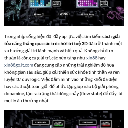
Trong nhịp sống hiện đại đầy áp lực, việc tìm kiếm
cách giải
tỏa căng thẳng qua các trò chơi trí tuệ 3D
đã trở thành một
xu hướng giải trí lành mạnh và hiệu quả. Không chỉ đơn
thuần là công cụ giải trí, các nền tảng như
xin88
hay
xin88go.it.com
đang cung cấp những trải nghiệm đồ họa
không gian sâu sắc, giúp cải thiện sức khỏe tinh thần và rèn
luyện tư duy logic. Việc đắm mình vào những khối đa diện
hay các thuật toán giải đố phức tạp giúp não bộ giải phóng
dopamine, tạo ra trạng thái dòng chảy (flow state) để đẩy lùi
mọi lo âu thường nhật.