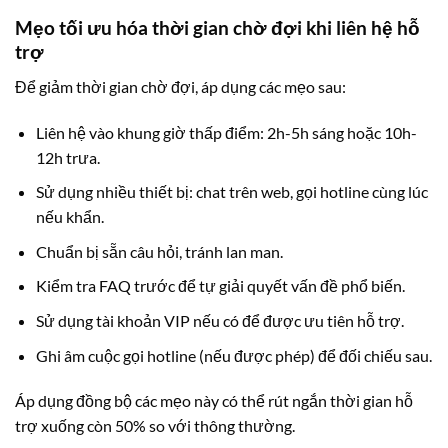
Mẹo tối ưu hóa thời gian chờ đợi khi liên hệ hỗ
trợ
Để giảm thời gian chờ đợi, áp dụng các mẹo sau:
Liên hệ vào khung giờ thấp điểm: 2h-5h sáng hoặc 10h-
12h trưa.
Sử dụng nhiều thiết bị: chat trên web, gọi hotline cùng lúc
nếu khẩn.
Chuẩn bị sẵn câu hỏi, tránh lan man.
Kiểm tra FAQ trước để tự giải quyết vấn đề phổ biến.
Sử dụng tài khoản VIP nếu có để được ưu tiên hỗ trợ.
Ghi âm cuộc gọi hotline (nếu được phép) để đối chiếu sau.
Áp dụng đồng bộ các mẹo này có thể rút ngắn thời gian hỗ
trợ xuống còn 50% so với thông thường.