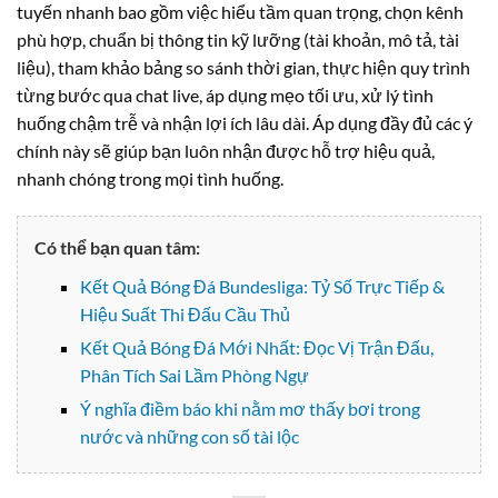
tuyến nhanh bao gồm việc hiểu tầm quan trọng, chọn kênh
phù hợp, chuẩn bị thông tin kỹ lưỡng (tài khoản, mô tả, tài
liệu), tham khảo bảng so sánh thời gian, thực hiện quy trình
từng bước qua chat live, áp dụng mẹo tối ưu, xử lý tình
huống chậm trễ và nhận lợi ích lâu dài. Áp dụng đầy đủ các ý
chính này sẽ giúp bạn luôn nhận được hỗ trợ hiệu quả,
nhanh chóng trong mọi tình huống.
Có thể bạn quan tâm:
Kết Quả Bóng Đá Bundesliga: Tỷ Số Trực Tiếp &
Hiệu Suất Thi Đấu Cầu Thủ
Kết Quả Bóng Đá Mới Nhất: Đọc Vị Trận Đấu,
Phân Tích Sai Lầm Phòng Ngự
Ý nghĩa điềm báo khi nằm mơ thấy bơi trong
nước và những con số tài lộc