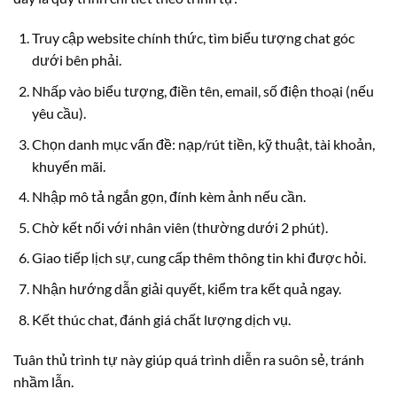
Truy cập website chính thức, tìm biểu tượng chat góc
dưới bên phải.
Nhấp vào biểu tượng, điền tên, email, số điện thoại (nếu
yêu cầu).
Chọn danh mục vấn đề: nạp/rút tiền, kỹ thuật, tài khoản,
khuyến mãi.
Nhập mô tả ngắn gọn, đính kèm ảnh nếu cần.
Chờ kết nối với nhân viên (thường dưới 2 phút).
Giao tiếp lịch sự, cung cấp thêm thông tin khi được hỏi.
Nhận hướng dẫn giải quyết, kiểm tra kết quả ngay.
Kết thúc chat, đánh giá chất lượng dịch vụ.
Tuân thủ trình tự này giúp quá trình diễn ra suôn sẻ, tránh
nhầm lẫn.