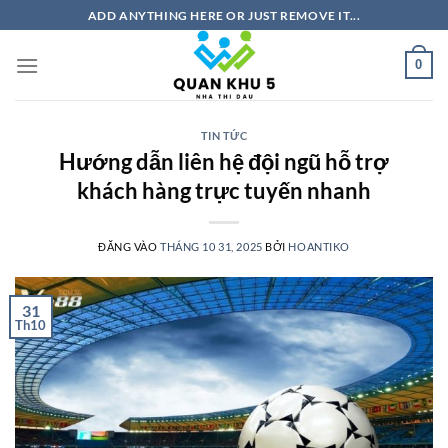
Bỏ
ADD ANYTHING HERE OR JUST REMOVE IT...
qua
nội
0
dung
TIN TỨC
Hướng dẫn liên hệ đội ngũ hỗ trợ
khách hàng trực tuyến nhanh
ĐĂNG VÀO
THÁNG 10 31, 2025
BỞI
HOANTIKO
31
Th10