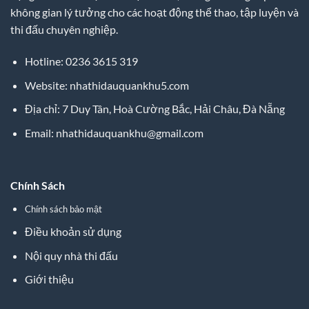
không gian lý tưởng cho các hoạt động thể thao, tập luyện và
thi đấu chuyên nghiệp.
Hotline: 0236 3615 319
Website: nhathidauquankhu5.com
Địa chỉ: 7 Duy Tân, Hoà Cường Bắc, Hải Châu, Đà Nẵng
Email:
nhathidauquankhu@gmail.com
Chính Sách
Chính sách bảo mật
Điều khoản sử dụng
Nội quy nhà thi đấu
Giới thiệu