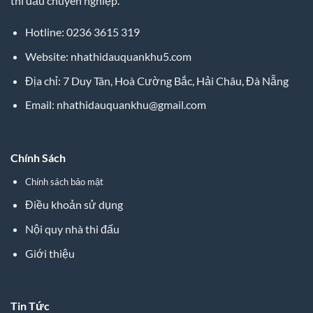
thi đấu chuyên nghiệp.
Hotline: 0236 3615 319
Website: nhathidauquankhu5.com
Địa chỉ: 7 Duy Tân, Hoà Cường Bắc, Hải Châu, Đà Nẵng
Email:
nhathidauquankhu@gmail.com
Chính Sách
Chính sách bảo mật
Điều khoản sử dụng
Nội quy nhà thi đấu
Giới thiệu
Tin Tức