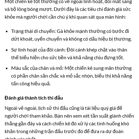
Một chiến kê tốt thường có vẻ ngoài linh hoạt, đôi mắt sáng
và bộ lông bóng mượt. Dưới đây là các tiêu chí đánh giá sức
khỏe mà người chơi cần chú ý khi quan sát qua màn hình:
Trạng thái di chuyển: Gà khỏe mạnh thường có bước đi
dứt khoát, uyển chuyển và không có dấu hiệu bị thương.
Sự linh hoạt của đôi cánh: Đôi cánh khép chặt vào thân
thể biểu hiện cho sức bền và khả năng chịu đựng tốt.
Màu sắc của chân và mỏ: Một chiến kê sung mãn thường
có phần chân săn chắc và mỏ sắc nhọn, biểu thị khả năng
tấn công hiệu quả.
Đánh giá thành tích thi đấu
Ngoài vẻ ngoài, lịch sử thi đấu cũng là tài liệu quý giá để
người chơi tham khảo. Bạn nên xem xét tần suất giành chiến
thắng gần đây và cách chiến kê đó xử lý các tình huống khó
khăn trong những trận đấu trước đó để đưa ra dự đoán
chính xác nhất.