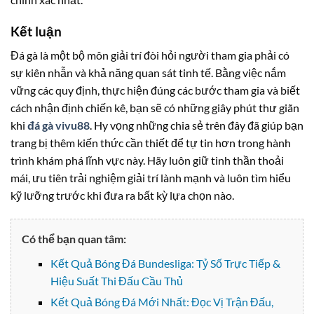
Kết luận
Đá gà là một bộ môn giải trí đòi hỏi người tham gia phải có
sự kiên nhẫn và khả năng quan sát tinh tế. Bằng việc nắm
vững các quy định, thực hiện đúng các bước tham gia và biết
cách nhận định chiến kê, bạn sẽ có những giây phút thư giãn
khi
đá gà vivu88
. Hy vọng những chia sẻ trên đây đã giúp bạn
trang bị thêm kiến thức cần thiết để tự tin hơn trong hành
trình khám phá lĩnh vực này. Hãy luôn giữ tinh thần thoải
mái, ưu tiên trải nghiệm giải trí lành mạnh và luôn tìm hiểu
kỹ lưỡng trước khi đưa ra bất kỳ lựa chọn nào.
Có thể bạn quan tâm:
Kết Quả Bóng Đá Bundesliga: Tỷ Số Trực Tiếp &
Hiệu Suất Thi Đấu Cầu Thủ
Kết Quả Bóng Đá Mới Nhất: Đọc Vị Trận Đấu,