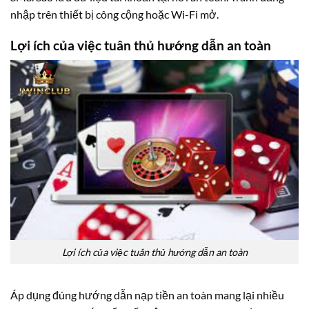
nhập trên thiết bị công cộng hoặc Wi-Fi mở.
Lợi ích của việc tuân thủ hướng dẫn an toàn
Lợi ích của việc tuân thủ hướng dẫn an toàn
Áp dụng đúng hướng dẫn nạp tiền an toàn mang lại nhiều