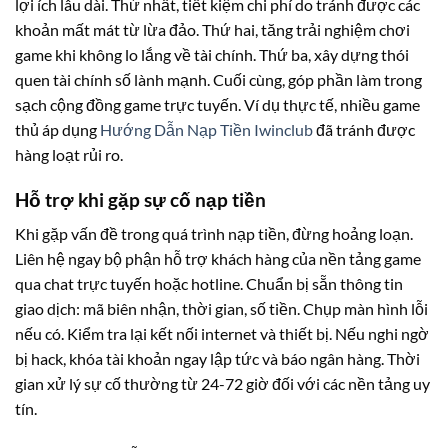
lợi ích lâu dài. Thứ nhất, tiết kiệm chi phí do tránh được các
khoản mất mát từ lừa đảo. Thứ hai, tăng trải nghiệm chơi
game khi không lo lắng về tài chính. Thứ ba, xây dựng thói
quen tài chính số lành mạnh. Cuối cùng, góp phần làm trong
sạch cộng đồng game trực tuyến. Ví dụ thực tế, nhiều game
thủ áp dụng
Hướng Dẫn Nạp Tiền Iwinclub
đã tránh được
hàng loạt rủi ro.
Hỗ trợ khi gặp sự cố nạp tiền
Khi gặp vấn đề trong quá trình nạp tiền, đừng hoảng loạn.
Liên hệ ngay bộ phận hỗ trợ khách hàng của nền tảng game
qua chat trực tuyến hoặc hotline. Chuẩn bị sẵn thông tin
giao dịch: mã biên nhận, thời gian, số tiền. Chụp màn hình lỗi
nếu có. Kiểm tra lại kết nối internet và thiết bị. Nếu nghi ngờ
bị hack, khóa tài khoản ngay lập tức và báo ngân hàng. Thời
gian xử lý sự cố thường từ 24-72 giờ đối với các nền tảng uy
tín.