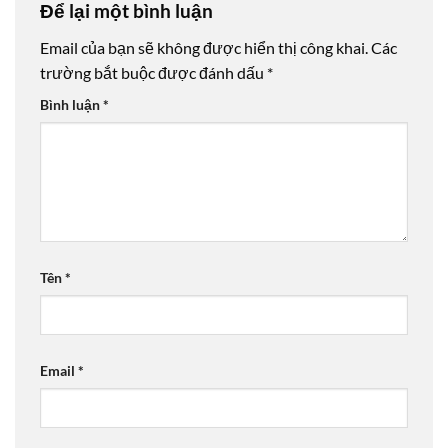
Để lại một bình luận
Email của bạn sẽ không được hiển thị công khai.
Các
trường bắt buộc được đánh dấu
*
Bình luận
*
Tên
*
Email
*