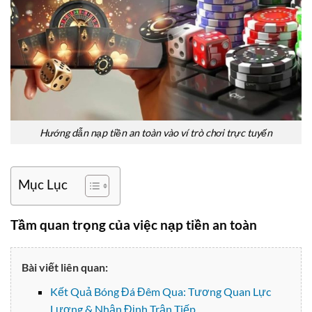
Hướng dẫn nạp tiền an toàn vào ví trò chơi trực tuyến
Mục Lục
Tầm quan trọng của việc nạp tiền an toàn
Bài viết liên quan:
Kết Quả Bóng Đá Đêm Qua: Tương Quan Lực
Lượng & Nhận Định Trận Tiếp