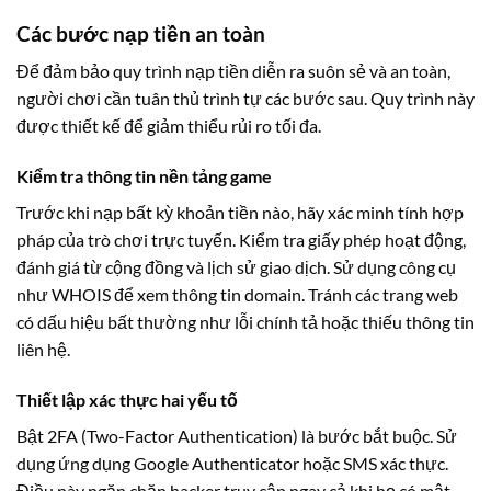
Các bước nạp tiền an toàn
Để đảm bảo quy trình nạp tiền diễn ra suôn sẻ và an toàn,
người chơi cần tuân thủ trình tự các bước sau. Quy trình này
được thiết kế để giảm thiểu rủi ro tối đa.
Kiểm tra thông tin nền tảng game
Trước khi nạp bất kỳ khoản tiền nào, hãy xác minh tính hợp
pháp của trò chơi trực tuyến. Kiểm tra giấy phép hoạt động,
đánh giá từ cộng đồng và lịch sử giao dịch. Sử dụng công cụ
như WHOIS để xem thông tin domain. Tránh các trang web
có dấu hiệu bất thường như lỗi chính tả hoặc thiếu thông tin
liên hệ.
Thiết lập xác thực hai yếu tố
Bật 2FA (Two-Factor Authentication) là bước bắt buộc. Sử
dụng ứng dụng Google Authenticator hoặc SMS xác thực.
Điều này ngăn chặn hacker truy cập ngay cả khi họ có mật