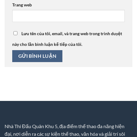
Trang web
Lưu tên của tôi, email, và trang web trong trình duyệt
này cho lần bình luận kế tiếp của tôi.
Nhà Thi Đấu Quân Khu 5, địa điểm thể thao đa năng hiện
đại, nơi diễn ra các sự kiện thể thao, văn hóa và giải trí sôi