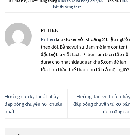
Bài viết này được đăng trong
Kiến thức về bóng chuyền
. Đánh dấu
liên
kết thường trực
.
PI TIÊN
Pi Tiên
là tiktoker với khoảng 2 triệu người
theo dõi. Bằng với sự đam mê làm content
đặc biệt là viết lách. Pi tiên làm biên tập nội
dung cho nhathidauquankhu5.com để lan
tỏa tinh thần thể thao cho tất cả mọi người
Hướng dẫn kỹ thuật nhảy
Hướng dẫn kỹ thuật nhảy
đập bóng chuyền hơi chuẩn
đập bóng chuyền từ cơ bản
nhất
đến nâng cao