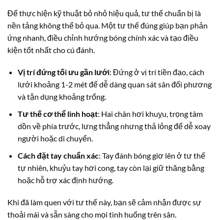
Để thực hiện kỹ thuật bỏ nhỏ hiệu quả, tư thế chuẩn bị là
nền tảng không thể bỏ qua. Một tư thế đúng giúp bạn phản
ứng nhanh, điều chỉnh hướng bóng chính xác và tạo điều
kiện tốt nhất cho cú đánh.
Vị trí đứng tối ưu gần lưới
: Đứng ở vị trí tiền đạo, cách
lưới khoảng 1-2 mét để dễ dàng quan sát sân đối phương
và tận dụng khoảng trống.
Tư thế cơ thể linh hoạt
: Hai chân hơi khuỵu, trọng tâm
dồn về phía trước, lưng thẳng nhưng thả lỏng để dễ xoay
người hoặc di chuyển.
Cách đặt tay chuẩn xác
: Tay đánh bóng giơ lên ở tư thế
tự nhiên, khuỷu tay hơi cong, tay còn lại giữ thăng bằng
hoặc hỗ trợ xác định hướng.
Khi đã làm quen với tư thế này, bạn sẽ cảm nhận được sự
thoải mái và sẵn sàng cho mọi tình huống trên sân.