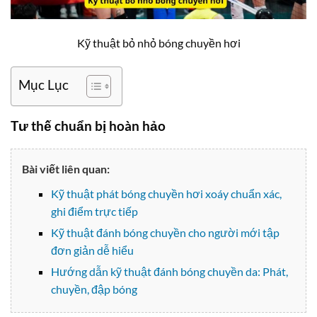
Kỹ thuật bỏ nhỏ bóng chuyền hơi
Mục Lục
Tư thế chuẩn bị hoàn hảo
Bài viết liên quan:
Kỹ thuật phát bóng chuyền hơi xoáy chuẩn xác,
ghi điểm trực tiếp
Kỹ thuật đánh bóng chuyền cho người mới tập
đơn giản dễ hiểu
Hướng dẫn kỹ thuật đánh bóng chuyền da: Phát,
chuyền, đập bóng