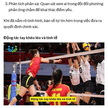
Phân tích phản xạ: Quan sát xem ai trong đội đối phương
phản ứng chậm để khai thác điểm yếu.
Khi đã nắm rõ tình hình, bạn sẽ tự tin hơn trong việc đưa ra
quyết định chính xác.
Động tác tay khéo léo và tinh tế