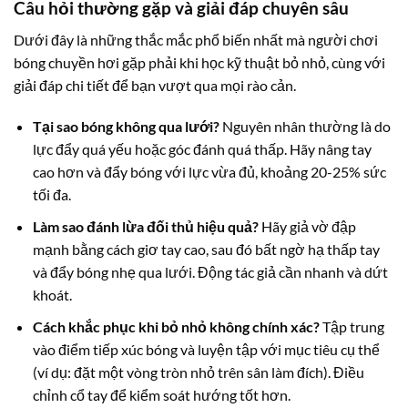
Câu hỏi thường gặp và giải đáp chuyên sâu
Dưới đây là những thắc mắc phổ biến nhất mà người chơi
bóng chuyền hơi gặp phải khi học kỹ thuật bỏ nhỏ, cùng với
giải đáp chi tiết để bạn vượt qua mọi rào cản.
Tại sao bóng không qua lưới?
Nguyên nhân thường là do
lực đẩy quá yếu hoặc góc đánh quá thấp. Hãy nâng tay
cao hơn và đẩy bóng với lực vừa đủ, khoảng 20-25% sức
tối đa.
Làm sao đánh lừa đối thủ hiệu quả?
Hãy giả vờ đập
mạnh bằng cách giơ tay cao, sau đó bất ngờ hạ thấp tay
và đẩy bóng nhẹ qua lưới. Động tác giả cần nhanh và dứt
khoát.
Cách khắc phục khi bỏ nhỏ không chính xác?
Tập trung
vào điểm tiếp xúc bóng và luyện tập với mục tiêu cụ thể
(ví dụ: đặt một vòng tròn nhỏ trên sân làm đích). Điều
chỉnh cổ tay để kiểm soát hướng tốt hơn.