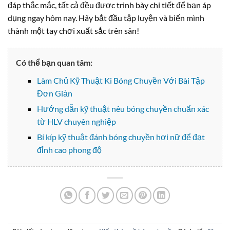
đáp thắc mắc, tất cả đều được trình bày chi tiết để bạn áp
dụng ngay hôm nay. Hãy bắt đầu tập luyện và biến mình
thành một tay chơi xuất sắc trên sân!
Có thể bạn quan tâm:
Làm Chủ Kỹ Thuật Ki Bóng Chuyền Với Bài Tập
Đơn Giản
Hướng dẫn kỹ thuật nêu bóng chuyền chuẩn xác
từ HLV chuyên nghiệp
Bí kíp kỹ thuật đánh bóng chuyền hơi nữ để đạt
đỉnh cao phong độ