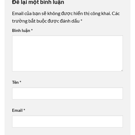
Để lại một bình luận
Email của bạn sẽ không được hiển thị công khai.
Các
trường bắt buộc được đánh dấu
*
Bình luận
*
Tên
*
Email
*