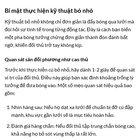
Bí mật thực hiện kỹ thuật bỏ nhỏ
Kỹ thuật bỏ nhỏ không chỉ đơn giản là đẩy bóng qua lưới mà
đòi hỏi sự tinh tế trong từng động tác. Đây là cách bạn biến
một pha bóng tưởng chừng đơn giản thành đòn đánh bất
ngờ, khiến đối thủ trở tay không kịp.
Quan sát sân đối phương như cao thủ
Trước khi thực hiện cú bỏ nhỏ, hãy dành 1-2 giây để quan sát
vị trí của đối thủ. Điều này giúp bạn xác định khoảng trống lý
tưởng để đưa bóng vào. Một số mẹo quan sát hiệu quả bao
gồm:
Nhìn hàng sau: Nếu họ dạt xa lưới để chuẩn bị đỡ cú đập
mạnh, khu vực gần lưới sẽ là mục tiêu hoàn hảo.
Đánh giá hàng chắn: Nếu đối thủ tập trung chắn bóng cao,
khả năng họ bỏ sót vùng thấp là rất lớn.