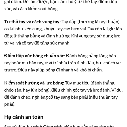
ghi điểm. Để làm được, bạn cần chú ý tư thế tay, điểm tiếp
xúc, và cách kiểm soát bóng.
Tư thế tay và cách vung tay:
Tay đập (thường là tay thuận)
co lại như kéo cung, khuỷu tay cao hơn vai. Tay còn lại giơ lên
để giữ thăng bằng và định hướng. Khi vung tay, sử dụng lực
từ vai và cổ tay để tăng sức mạnh.
Điểm tiếp xúc bóng chuẩn xác:
Đánh bóng bằng lòng bàn
tay hoặc mu bàn tay, ở vị trí phía trên đỉnh đầu, hơi chếch về
trước. Điều này giúp bóng đi nhanh và khó bị chắn.
Kiểm soát hướng và lực bóng:
Tùy mục tiêu (đánh thẳng,
chéo sân, hay lừa bóng), điều chỉnh góc tay và lực đánh. Ví dụ,
để đánh chéo, nghiêng cổ tay sang bên phải (nếu thuận tay
phải).
Hạ cánh an toàn
Sau cú đập, hạ cánh đúng cách giúp bạn sẵn sàng cho pha