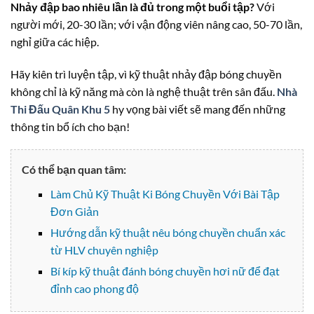
Nhảy đập bao nhiêu lần là đủ trong một buổi tập?
Với
người mới, 20-30 lần; với vận động viên nâng cao, 50-70 lần,
nghỉ giữa các hiệp.
Hãy kiên trì luyện tập, vì kỹ thuật nhảy đập bóng chuyền
không chỉ là kỹ năng mà còn là nghệ thuật trên sân đấu.
Nhà
Thi Đấu Quân Khu 5
hy vọng bài viết sẽ mang đến những
thông tin bổ ích cho bạn!
Có thể bạn quan tâm:
Làm Chủ Kỹ Thuật Ki Bóng Chuyền Với Bài Tập
Đơn Giản
Hướng dẫn kỹ thuật nêu bóng chuyền chuẩn xác
từ HLV chuyên nghiệp
Bí kíp kỹ thuật đánh bóng chuyền hơi nữ để đạt
đỉnh cao phong độ