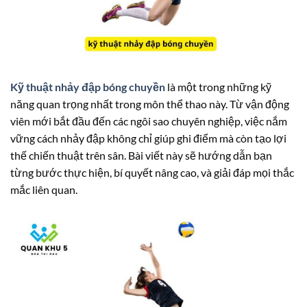
Kỹ thuật nhảy đập bóng chuyền
là một trong những kỹ
năng quan trọng nhất trong môn thể thao này. Từ vận động
viên mới bắt đầu đến các ngôi sao chuyên nghiệp, việc nắm
vững cách nhảy đập không chỉ giúp ghi điểm mà còn tạo lợi
thế chiến thuật trên sân. Bài viết này sẽ hướng dẫn bạn
từng bước thực hiện, bí quyết nâng cao, và giải đáp mọi thắc
mắc liên quan.