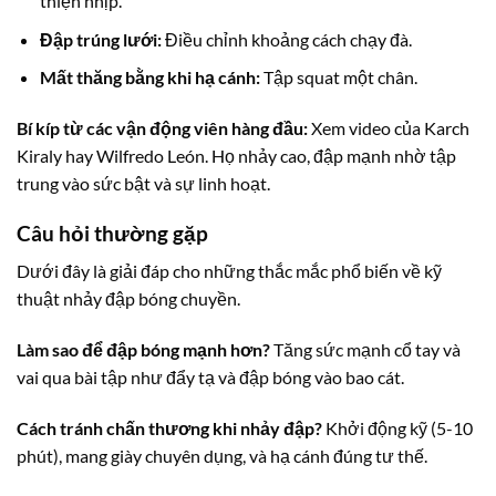
thiện nhịp.
Đập trúng lưới:
Điều chỉnh khoảng cách chạy đà.
Mất thăng bằng khi hạ cánh:
Tập squat một chân.
Bí kíp từ các vận động viên hàng đầu:
Xem video của Karch
Kiraly hay Wilfredo León. Họ nhảy cao, đập mạnh nhờ tập
trung vào sức bật và sự linh hoạt.
Câu hỏi thường gặp
Dưới đây là giải đáp cho những thắc mắc phổ biến về kỹ
thuật nhảy đập bóng chuyền.
Làm sao để đập bóng mạnh hơn?
Tăng sức mạnh cổ tay và
vai qua bài tập như đẩy tạ và đập bóng vào bao cát.
Cách tránh chấn thương khi nhảy đập?
Khởi động kỹ (5-10
phút), mang giày chuyên dụng, và hạ cánh đúng tư thế.