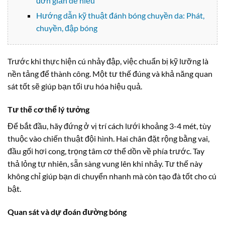
đơn giản dễ hiểu
Hướng dẫn kỹ thuật đánh bóng chuyền da: Phát,
chuyền, đập bóng
Trước khi thực hiện cú nhảy đập, việc chuẩn bị kỹ lưỡng là
nền tảng để thành công. Một tư thế đúng và khả năng quan
sát tốt sẽ giúp bạn tối ưu hóa hiệu quả.
Tư thế cơ thể lý tưởng
Để bắt đầu, hãy đứng ở vị trí cách lưới khoảng 3-4 mét, tùy
thuộc vào chiến thuật đội hình. Hai chân đặt rộng bằng vai,
đầu gối hơi cong, trọng tâm cơ thể dồn về phía trước. Tay
thả lỏng tự nhiên, sẵn sàng vung lên khi nhảy. Tư thế này
không chỉ giúp bạn di chuyển nhanh mà còn tạo đà tốt cho cú
bật.
Quan sát và dự đoán đường bóng