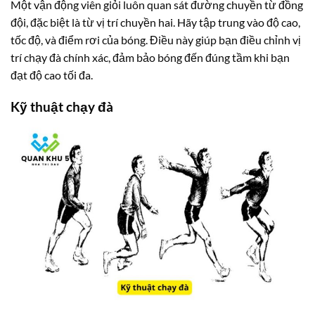
Một vận động viên giỏi luôn quan sát đường chuyền từ đồng
đội, đặc biệt là từ vị trí chuyền hai. Hãy tập trung vào độ cao,
tốc độ, và điểm rơi của bóng. Điều này giúp bạn điều chỉnh vị
trí chạy đà chính xác, đảm bảo bóng đến đúng tầm khi bạn
đạt độ cao tối đa.
Kỹ thuật chạy đà