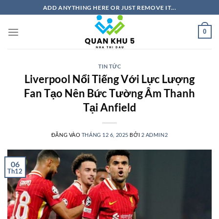
Bỏ
ADD ANYTHING HERE OR JUST REMOVE IT...
qua
nội
0
dung
TIN TỨC
Liverpool Nổi Tiếng Với Lực Lượng
Fan Tạo Nên Bức Tường Âm Thanh
Tại Anfield
ĐĂNG VÀO
THÁNG 12 6, 2025
BỞI
2 ADMIN2
06
Th12