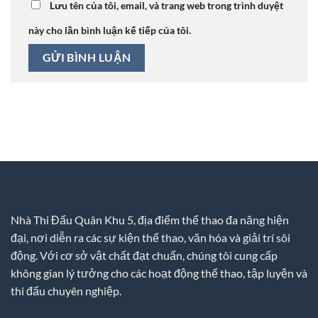
Lưu tên của tôi, email, và trang web trong trình duyệt
này cho lần bình luận kế tiếp của tôi.
Nhà Thi Đấu Quân Khu 5, địa điểm thể thao đa năng hiện
đại, nơi diễn ra các sự kiện thể thao, văn hóa và giải trí sôi
động. Với cơ sở vật chất đạt chuẩn, chúng tôi cung cấp
không gian lý tưởng cho các hoạt động thể thao, tập luyện và
thi đấu chuyên nghiệp.