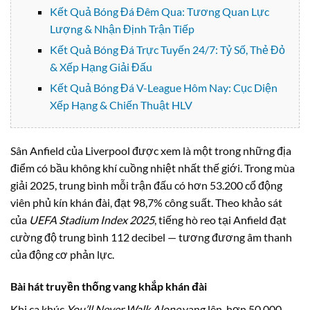
Kết Quả Bóng Đá Đêm Qua: Tương Quan Lực
Lượng & Nhận Định Trận Tiếp
Kết Quả Bóng Đá Trực Tuyến 24/7: Tỷ Số, Thẻ Đỏ
& Xếp Hạng Giải Đấu
Kết Quả Bóng Đá V-League Hôm Nay: Cục Diện
Xếp Hạng & Chiến Thuật HLV
Sân Anfield của Liverpool được xem là một trong những địa
điểm có bầu không khí cuồng nhiệt nhất thế giới. Trong mùa
giải 2025, trung bình mỗi trận đấu có hơn 53.200 cổ động
viên phủ kín khán đài, đạt 98,7% công suất. Theo khảo sát
của
UEFA Stadium Index 2025
, tiếng hò reo tại Anfield đạt
cường độ trung bình 112 decibel — tương đương âm thanh
của động cơ phản lực.
Bài hát truyền thống vang khắp khán đài
Khi ca khúc
You’ll Never Walk Alone
vang lên, hơn 50.000