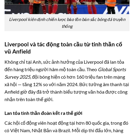
Liverpool kiên định chiến lược bảo tồn bản sắc bóng đá truyền
thống
Liverpool và tác động toàn cầu từ tinh thần cổ
vũ Anfield
Không chỉ tại Anh, sức ảnh hưởng của Liverpool đã lan tỏa
đến hàng triệu người hâm mộ toàn cầu. Theo
Global Sports
Survey 2025
, đội bóng hiện có hơn 160 triệu fan trên mạng
xã hội — tăng 12% so với năm 2024. Bức tường âm thanh tại
Anfield giờ đây đã trở thành biểu tượng văn hóa được công
nhận trên toàn thế giới.
Lan tỏa tinh thần đoàn kết ra thế giới
Các hội cổ động viên hoạt động tại hơn 80 quốc gia, trong đó
có Việt Nam, Nhật Bản và Brazil. Mỗi dịp thi đấu lớn, hàng