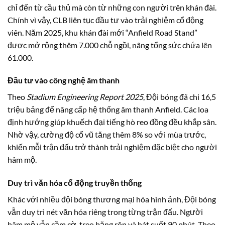
chỉ đến từ cầu thủ mà còn từ những con người trên khán đài.
Chính vì vậy, CLB liên tục đầu tư vào trải nghiệm cổ động
viên. Năm 2025, khu khán đài mới “Anfield Road Stand”
được mở rộng thêm 7.000 chỗ ngồi, nâng tổng sức chứa lên
61.000.
Đầu tư vào công nghệ âm thanh
Theo
Stadium Engineering Report 2025
, Đội bóng đã chi 16,5
triệu bảng để nâng cấp hệ thống âm thanh Anfield. Các loa
định hướng giúp khuếch đại tiếng hò reo đồng đều khắp sân.
Nhờ vậy, cường độ cổ vũ tăng thêm 8% so với mùa trước,
khiến mỗi trận đấu trở thành trải nghiệm đặc biệt cho người
hâm mộ.
Duy trì văn hóa cổ động truyền thống
Khác với nhiều đội bóng thương mại hóa hình ảnh, Đội bóng
vẫn duy trì nét văn hóa riêng trong từng trận đấu. Người
hâm mộ vẫn cầm cờ, treo băng rôn và hát suốt 90 phút. Theo