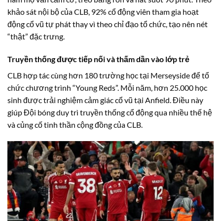
khảo sát nội bộ của CLB, 92% cổ động viên tham gia hoạt
động cổ vũ tự phát thay vì theo chỉ đạo tổ chức, tạo nên nét
“thật” đặc trưng.
Truyền thống được tiếp nối và thấm dần vào lớp trẻ
CLB hợp tác cùng hơn 180 trường học tại Merseyside để tổ
chức chương trình “Young Reds”. Mỗi năm, hơn 25.000 học
sinh được trải nghiệm cảm giác cổ vũ tại Anfield. Điều này
giúp Đội bóng duy trì truyền thống cổ động qua nhiều thế hệ
và củng cố tinh thần cộng đồng của CLB.