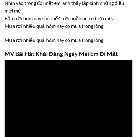
Nhìn vào trong đôi mắt em, anh thấy lấp lánh những điều
mới mẻ
Bầu trời hôm nay sao thế? Trời buồn nên cứ rơi mưa
Mưa rơi nhiều quá, hôm nay có mưa trong lòng
Mưa rơi nhiều quá, hôm nay có mưa trong lòng
MV Bài Hát Khải Đăng Ngày Mai Em Đi Mất