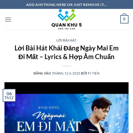
Bỏ
ADD ANYTHING HERE OR JUST REMOVE IT...
qua
nội
0
dung
LỜI BÀI HÁT
Lời Bài Hát Khải Đăng Ngày Mai Em
Đi Mất – Lyrics & Hợp Âm Chuẩn
ĐĂNG VÀO
THÁNG 12 6, 2025
BỞI
PI TIÊN
06
Th12