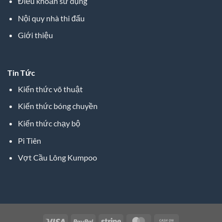
Điều khoản sử dụng
Nội quy nhà thi đấu
Giới thiệu
Tin Tức
Kiến thức võ thuật
Kiến thức bóng chuyền
Kiến thức chạy bộ
Pi Tiên
Vợt Cầu Lông Kumpoo