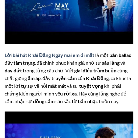
Lời bài hát Khải Đăng Ngày mai em đi mất
là một
bản ballad
đầy
tâm trạng
, đã chinh phục khán giả nhờ sự
sâu lắng
và
day dứt
trong từng câu chữ. Với
giai điệu trầm buồn
cùng
chất giọng
ấm áp
, đầy
truyền cảm
của
Khải Đăng
, ca khúc là
một lời
tự sự
về nỗi
mất mát
và sự
tuyệt vọng
khi phải
chứng kiến người mình yêu
rời xa
. Hãy cùng lắng nghe để
cảm nhận sự
đồng cảm
sâu sắc từ
bản nhạc
buồn này.