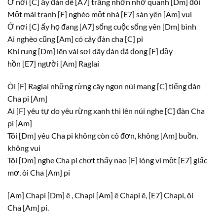
Ở nơi
[C]
ấy đàn dê
[A7]
trắng nhởn nhơ quanh
[Dm]
đồi
Một mái tranh
[F]
nghèo một nhà
[E7]
sàn yên
[Am]
vui
Ở nơi
[C]
ấy họ đang
[A7]
sống cuộc sống yên
[Dm]
bình
Ai nghèo cũng
[Am]
có cây đàn cha
[C]
pi
Khi rung
[Dm]
lên vài sợi dây đàn đã đong
[F]
đầy
hồn
[E7]
người
[Am]
Raglai
Ôi
[F]
Raglai những rừng cây ngọn núi mang
[C]
tiếng đàn
Cha pi
[Am]
Ai
[F]
yêu tự do yêu rừng xanh thì lên núi nghe
[C]
đàn Cha
pi
[Am]
Tôi
[Dm]
yêu Cha pi không còn cô đơn, không
[Am]
buồn,
không vui
Tôi
[Dm]
nghe Cha pi chợt thấy nao
[F]
lòng vì một
[E7]
giấc
mơ, ôi Cha
[Am]
pi
[Am]
Chapi
[Dm]
ê , Chapi
[Am]
ê Chapi ê,
[E7]
Chapi, ôi
Cha
[Am]
pi.