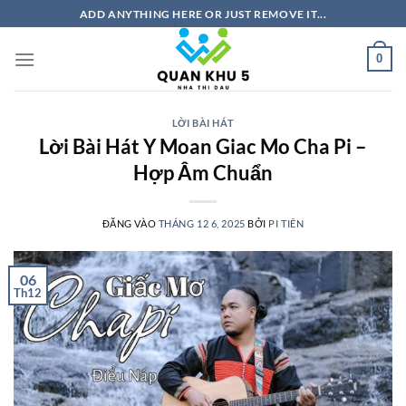
Bỏ
ADD ANYTHING HERE OR JUST REMOVE IT...
qua
nội
0
dung
LỜI BÀI HÁT
Lời Bài Hát Y Moan Giac Mo Cha Pi –
Hợp Âm Chuẩn
ĐĂNG VÀO
THÁNG 12 6, 2025
BỞI
PI TIÊN
06
Th12