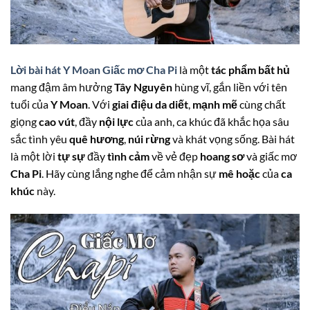
Lời bài hát Y Moan Giấc mơ Cha Pi
là một
tác phẩm bất hủ
mang đậm âm hưởng
Tây Nguyên
hùng vĩ, gắn liền với tên
tuổi của
Y Moan
. Với
giai điệu da diết
,
mạnh mẽ
cùng chất
giọng
cao vút
, đầy
nội lực
của anh, ca khúc đã khắc họa sâu
sắc tình yêu
quê hương
,
núi rừng
và khát vọng sống. Bài hát
là một lời
tự sự
đầy
tình cảm
về vẻ đẹp
hoang sơ
và giấc mơ
Cha Pi
. Hãy cùng lắng nghe để cảm nhận sự
mê hoặc
của
ca
khúc
này.