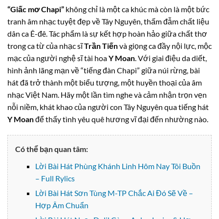
“Giấc mơ Chapi”
không chỉ là một ca khúc mà còn là một bức
tranh âm nhạc tuyệt đẹp về Tây Nguyên, thấm đẫm chất liệu
dân ca Ê-đê. Tác phẩm là sự kết hợp hoàn hảo giữa chất thơ
trong ca từ của nhạc sĩ
Trần Tiến
và giọng ca đầy nội lực, mộc
mạc của người nghệ sĩ tài hoa
Y Moan
. Với giai điệu da diết,
hình ảnh lãng mạn về “tiếng đàn Chapi” giữa núi rừng, bài
hát đã trở thành một biểu tượng, một huyền thoại của âm
nhạc Việt Nam. Hãy một lần tìm nghe và cảm nhận trọn vẹn
nỗi niềm, khát khao của người con Tây Nguyên qua tiếng hát
Y Moan
để thấy tình yêu quê hương vĩ đại đến nhường nào.
Có thể bạn quan tâm:
Lời Bài Hát Phùng Khánh Linh Hôm Nay Tôi Buồn
– Full Rylics
Lời Bài Hát Sơn Tùng M-TP Chắc Ai Đó Sẽ Về –
Hợp Âm Chuẩn