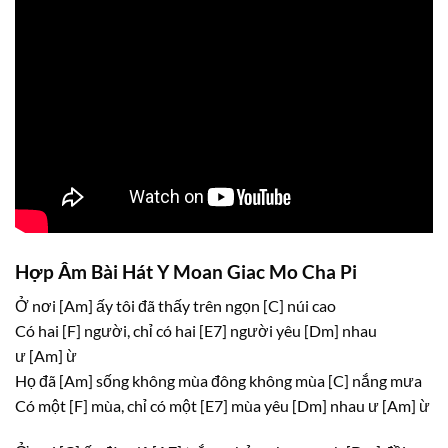
Hợp Âm Bài Hát Y Moan Giac Mo Cha Pi
Ở nơi
[Am]
ấy tôi đã thấy trên ngọn
[C]
núi cao
Có hai
[F]
người, chỉ có hai
[E7]
người yêu
[Dm]
nhau
ư
[Am]
ừ
Họ đã
[Am]
sống không mùa đông không mùa
[C]
nắng mưa
Có một
[F]
mùa, chỉ có một
[E7]
mùa yêu
[Dm]
nhau ư
[Am]
ừ