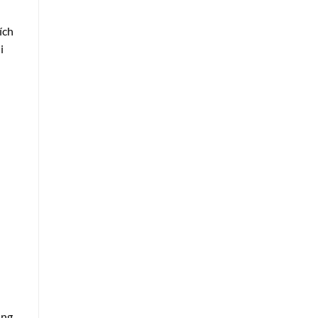
ích
i
ăng