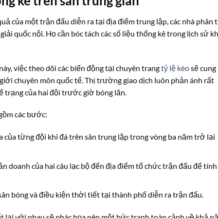
ng kê trên sân trung gian
ả của một trận đấu diễn ra tại địa điểm trung lập, các nhà phân t
iải quốc nội. Họ cần bóc tách các số liệu thống kê trong lịch sử kh
 này, việc theo dõi các biến động tại chuyên trang
tỷ lệ kèo
sẽ cung
giới chuyên môn quốc tế. Thị trường giao dịch luôn phản ánh rất
 trạng của hai đội trước giờ bóng lăn.
 gồm các bước:
 của từng đội khi đá trên sân trung lập trong vòng ba năm trở lại
n doanh của hai câu lạc bộ đến địa điểm tổ chức trận đấu để tính
ân bóng và điều kiện thời tiết tại thành phố diễn ra trận đấu.
t lại với nhau sẽ phác họa nên một bức tranh toàn cảnh về khả n