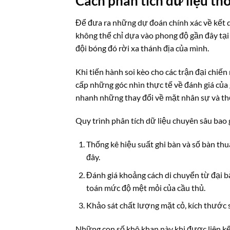
Cách phân tích dữ liệu thố
Để đưa ra những dự đoán chính xác về kết qu
không thể chỉ dựa vào phong độ gần đây tại g
đội bóng đó rời xa thánh địa của mình.
Khi tiến hành soi kèo cho các trận đại chiến
cấp những góc nhìn thực tế về đánh giá của 
nhanh những thay đổi về mặt nhân sự và thể
Quy trình phân tích dữ liệu chuyên sâu bao
Thống kê hiệu suất ghi bàn và số bàn thua
đây.
Đánh giá khoảng cách di chuyển từ đại bả
toán mức độ mệt mỏi của cầu thủ.
Khảo sát chất lượng mặt cỏ, kích thước s
Những con số khô khan này khi được liên kế