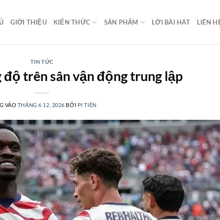
Ủ
GIỚI THIỆU
KIẾN THỨC
SẢN PHẨM
LỜI BÀI HÁT
LIÊN H
TIN TỨC
độ trên sân vận động trung lập
G VÀO
THÁNG 6 12, 2026
BỞI
PI TIÊN