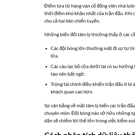
Điểm tựa từ hàng vạn cổ động viên nhà luôn
thời điểm khó khăn nhất của trận đấu. Khi 
cho cả hai bên chiến tuyến.
Những biến đổi tâm lý thường thấy ở các c
Các đội bóng lớn thường mất đi sự tự tin
lửa.
Các câu lạc bộ cửa dưới lại có xu hướng 
tạo nên bất ngờ.
Trọng tài chính điều khiển trận đấu ít bị
khách quan cao hơn.
Sự cân bằng về mặt tâm lý biến các trận đấu
chuyên môn. Đội bóng nào sở hữu những ngô
dặn sẽ chiếm lợi thế lớn trong việc kiểm so