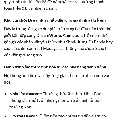
quy trình
rút tiền Bet88
để nắm bắt các xu hướng thanh
toán hiện đại và nhanh chóng.
Khu vui chơi DreamPlay hấp dẫn cho gia đình và trẻ em
Đây là trung tâm giáo dục giải trí tương tác đầu tiên trên thế
giới kết hợp cùng
DreamWorks Animation
. Trẻ em có thể
gặp gỡ các nhân vật yêu thích như Shrek, Kung Fu Panda hay
các chú chim cánh cụt Madagascar thông qua các trò chơi
vận động và sáng tạo.
Hành trình ẩm thực tinh hoa tại các nhà hàng danh tiếng
Hệ thống ẩm thực tại đây là sự giao thoa của nhiều nền văn
hóa:
Nobu Restaurant:
Thưởng thức ẩm thực Nhật Bản
phong cách mới với những món ăn trứ danh từ bếp
trưởng Nobu.
Crystal Dragon:
Điểm đến cho những tín đồ yêu thích