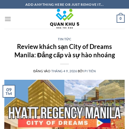
Bỏ
ADD ANYTHING HERE OR JUST REMOVE IT...
qua
nội
0
dung
TIN TỨC
Review khách sạn City of Dreams
Manila: Đẳng cấp và sự hào nhoáng
ĐĂNG VÀO
THÁNG 4 9, 2026
BỞI
PI TIÊN
09
Th4