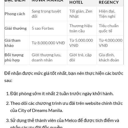
HOTEL
REGENCY
Sang trọng tuyệt
Tối giản, Zen
Hiện đại,
Phong cách
đối
Nhật
Tiện nghi
Thương hiệu
Tiêu chuẩn
Giải thưởng
5 sao Forbes
toàn cầu
quốc tế
Giá tham
Từ 5.000.000
Từ 4.000.000
Từ 8.000.000 VNĐ
khảo
VNĐ
VNĐ
Đối tượng
Giới thượng lưu,
Giới trẻ, cặp
Gia đình,
phù hợp
doanh nhân
đôi
khách đoàn
Để nhận được mức giá tốt nhất, bạn nên thực hiện các bước
sau:
Đặt phòng sớm ít nhất 2 tuần trước ngày khởi hành.
Theo dõi các chương trình ưu đãi trên website chính thức
của City of Dreams Manila.
Sử dụng thẻ thành viên của Melco để được tích điểm và
nhận các ưu đãi độc quyền.