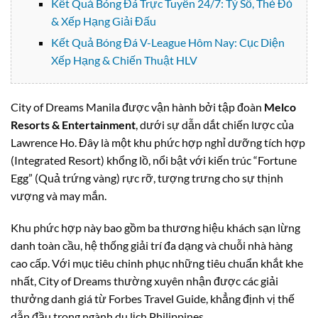
Kết Quả Bóng Đá Trực Tuyến 24/7: Tỷ Số, Thẻ Đỏ
& Xếp Hạng Giải Đấu
Kết Quả Bóng Đá V-League Hôm Nay: Cục Diện
Xếp Hạng & Chiến Thuật HLV
City of Dreams Manila được vận hành bởi tập đoàn
Melco
Resorts & Entertainment
, dưới sự dẫn dắt chiến lược của
Lawrence Ho. Đây là một khu phức hợp nghỉ dưỡng tích hợp
(Integrated Resort) khổng lồ, nổi bật với kiến trúc “Fortune
Egg” (Quả trứng vàng) rực rỡ, tượng trưng cho sự thịnh
vượng và may mắn.
Khu phức hợp này bao gồm ba thương hiệu khách sạn lừng
danh toàn cầu, hệ thống giải trí đa dạng và chuỗi nhà hàng
cao cấp. Với mục tiêu chinh phục những tiêu chuẩn khắt khe
nhất, City of Dreams thường xuyên nhận được các giải
thưởng danh giá từ Forbes Travel Guide, khẳng định vị thế
dẫn đầu trong ngành du lịch Philippines.