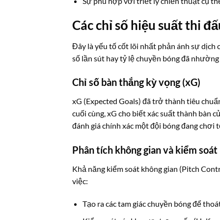
Sự phù hợp với triết lý chiến thuật cụ th
Các chỉ số hiệu suất thi đấ
Đây là yếu tố cốt lõi nhất phản ánh sự dịch
số lần sút hay tỷ lệ chuyền bóng đã nhường
Chỉ số bàn thắng kỳ vọng (xG)
xG (Expected Goals) đã trở thành tiêu chuẩn
cuối cùng, xG cho biết xác suất thành bàn của
đánh giá chính xác một đội bóng đang chơi t
Phân tích không gian và kiểm soát
Khả năng kiểm soát không gian (Pitch Contr
việc:
Tạo ra các tam giác chuyền bóng để thoát