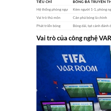
TIÊU CHÍ
BÓNG ĐÁ TRUYỀN T
Hệ thống phòng ngự
Kèm người 1-1, phòng n
Vai trò thủ môn
Cản phá bóng là chính
Phát triển bóng
Bóng dài, tạt cánh đánh 
Vai trò của công nghệ VAR