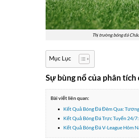
Thị trường bóng đá Châu
Mục Lục
Sự bùng nổ của phân tích d
Bài viết liên quan:
Kết Quả Bóng Đá Đêm Qua: Tương
Kết Quả Bóng Đá Trực Tuyến 24/7:
Kết Quả Bóng Đá V-League Hôm Na