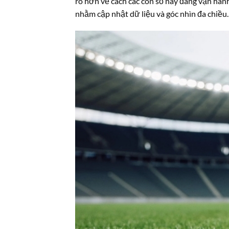
rõ hơn về cách các con số này đang vận hà
nhằm cập nhật dữ liệu và góc nhìn đa chiều.