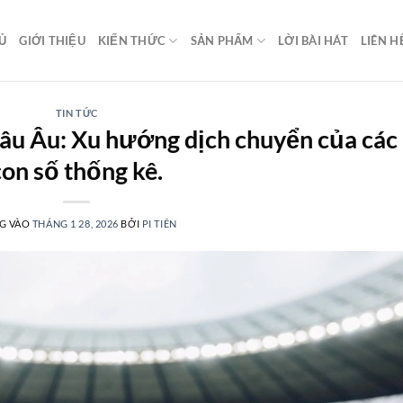
Ủ
GIỚI THIỆU
KIẾN THỨC
SẢN PHẨM
LỜI BÀI HÁT
LIÊN H
TIN TỨC
âu Âu: Xu hướng dịch chuyển của các
con số thống kê.
G VÀO
THÁNG 1 28, 2026
BỞI
PI TIÊN