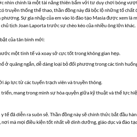
c nhìn chính là một tài năng thiên bẩm với tư duy chơi bóng vượ
h có truyền thống thể thao, thần đồng này đã bộc lộ những tố chất 
 địa phương. Sự gia nhập của em vào lò đào tạo Masia được xem là 
 chủ tịch Joan Laporta trước sự chèo kéo của nhiều ông lớn khác.
bật của tân binh mới:
ớc một tinh tế và xoay sở cực tốt trong không gian hẹp.
 ở quãng ngắn, dễ dàng loại bỏ đối phương trong các tình huốn
ới áp lực từ các tuyển trạch viên và truyền thông.
triển, mang trong mình sự hòa quyện giữa kỹ thuật và thể lực hi
a y tế đã diễn ra suôn sẻ. Thần đồng này sẽ chính thức bắt đầu hà
a, nơi mà mọi điều kiện tốt nhất về dinh dưỡng, giáo dục và đào tạ