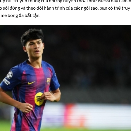
iếp nối truyền thống của những huyền thoại như Messi hay Lami
 sôi động và theo dõi hành trình của các ngôi sao, bạn có thể truy
 mê bóng đá bất tận.