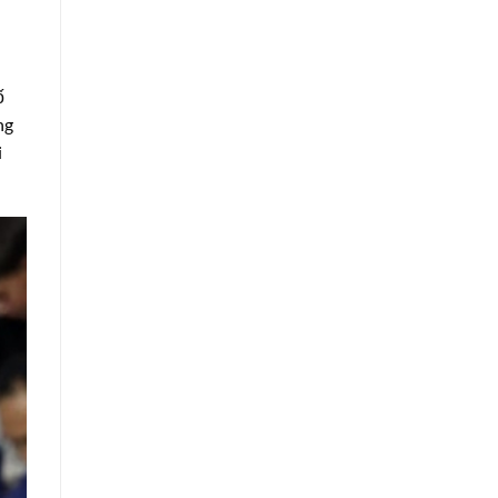
ố
ng
i