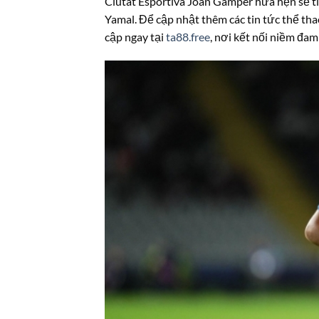
Ciutat Esportiva Joan Gamper hứa hẹn sẽ t
Yamal. Để cập nhật thêm các tin tức thể thao
cập ngay tại
ta88.free
, nơi kết nối niềm đam