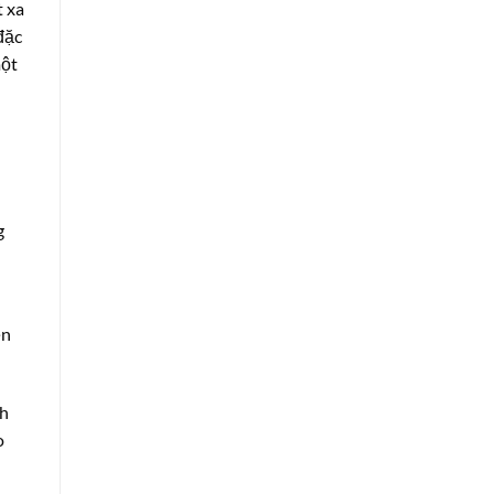
t xa
đặc
một
g
ện
nh
o