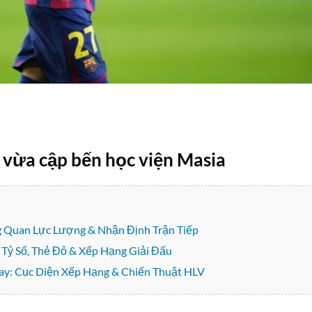
vừa cập bến học viện Masia
 Quan Lực Lượng & Nhận Định Trận Tiếp
 Tỷ Số, Thẻ Đỏ & Xếp Hạng Giải Đấu
y: Cục Diện Xếp Hạng & Chiến Thuật HLV