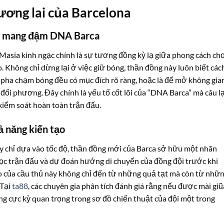
tương lai của Barcelona
ng mang đậm DNA Barca
 Masia kinh ngạc chính là sự tương đồng kỳ lạ giữa phong cách ch
o. Không chỉ dừng lại ở việc giữ bóng, thần đồng này luôn biết các
pha chạm bóng đều có mục đích rõ ràng, hoặc là để mở không gian
 đối phương. Đây chính là yếu tố cốt lõi của “DNA Barca” mà câu l
 kiểm soát hoàn toàn trận đấu.
ả năng kiến tạo
y chỉ dựa vào tốc độ, thần đồng mới của Barca sở hữu một nhãn
ọc trận đấu và dự đoán hướng di chuyển của đồng đội trước khi
 của cầu thủ này không chỉ đến từ những quả tạt mà còn từ nhữ
 Tại
ta88
, các chuyên gia phân tích đánh giá rằng nếu được mài giũ
ng cực kỳ quan trọng trong sơ đồ chiến thuật của đội một trong