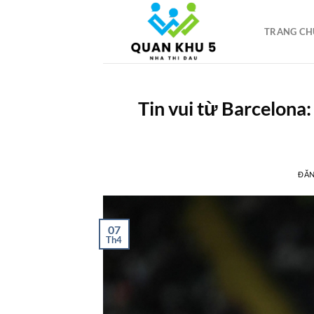
Bỏ
qua
TRANG CH
nội
dung
Tin vui từ Barcelona
ĐĂ
07
Th4