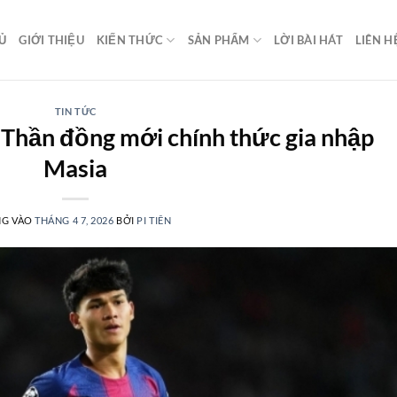
Ủ
GIỚI THIỆU
KIẾN THỨC
SẢN PHẨM
LỜI BÀI HÁT
LIÊN H
TIN TỨC
: Thần đồng mới chính thức gia nhập
Masia
NG VÀO
THÁNG 4 7, 2026
BỞI
PI TIÊN