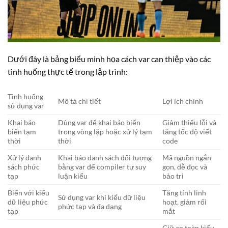
Dưới đây là bảng biểu minh họa cách var can thiệp vào các
tình huống thực tế trong lập trình:
Tình huống
Mô tả chi tiết
Lợi ích chính
sử dụng var
Khai báo
Dùng var để khai báo biến
Giảm thiểu lỗi và
biến tạm
trong vòng lặp hoặc xử lý tạm
tăng tốc độ viết
thời
thời
code
Xử lý danh
Khai báo danh sách đối tượng
Mã nguồn ngắn
sách phức
bằng var để compiler tự suy
gọn, dễ đọc và
tạp
luận kiểu
bảo trì
Biến với kiểu
Tăng tính linh
Sử dụng var khi kiểu dữ liệu
dữ liệu phức
hoạt, giảm rối
phức tạp và đa dạng
tạp
mắt
Giữ an toàn kiểu