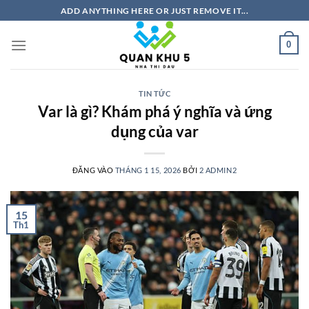
Bỏ
ADD ANYTHING HERE OR JUST REMOVE IT...
qua
nội
0
dung
TIN TỨC
Var là gì? Khám phá ý nghĩa và ứng
dụng của var
ĐĂNG VÀO
THÁNG 1 15, 2026
BỞI
2 ADMIN2
15
Th1