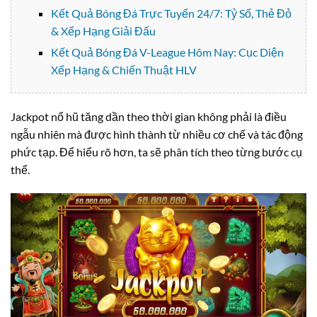
Kết Quả Bóng Đá Trực Tuyến 24/7: Tỷ Số, Thẻ Đỏ
& Xếp Hạng Giải Đấu
Kết Quả Bóng Đá V-League Hôm Nay: Cục Diện
Xếp Hạng & Chiến Thuật HLV
Jackpot nổ hũ tăng dần theo thời gian không phải là điều
ngẫu nhiên mà được hình thành từ nhiều cơ chế và tác động
phức tạp. Để hiểu rõ hơn, ta sẽ phân tích theo từng bước cụ
thể.