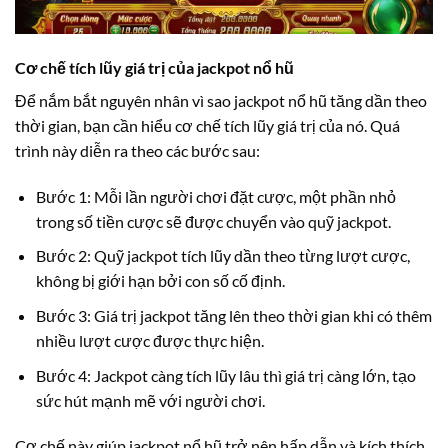
Cơ chế tích lũy giá trị của jackpot nổ hũ
Để nắm bắt nguyên nhân vì sao jackpot nổ hũ tăng dần theo
thời gian, bạn cần hiểu cơ chế tích lũy giá trị của nó. Quá
trình này diễn ra theo các bước sau:
Bước 1: Mỗi lần người chơi đặt cược, một phần nhỏ
trong số tiền cược sẽ được chuyển vào quỹ jackpot.
Bước 2: Quỹ jackpot tích lũy dần theo từng lượt cược,
không bị giới hạn bởi con số cố định.
Bước 3: Giá trị jackpot tăng lên theo thời gian khi có thêm
nhiều lượt cược được thực hiện.
Bước 4: Jackpot càng tích lũy lâu thì giá trị càng lớn, tạo
sức hút mạnh mẽ với người chơi.
Cơ chế này giúp jackpot nổ hũ trở nên hấp dẫn và kích thích