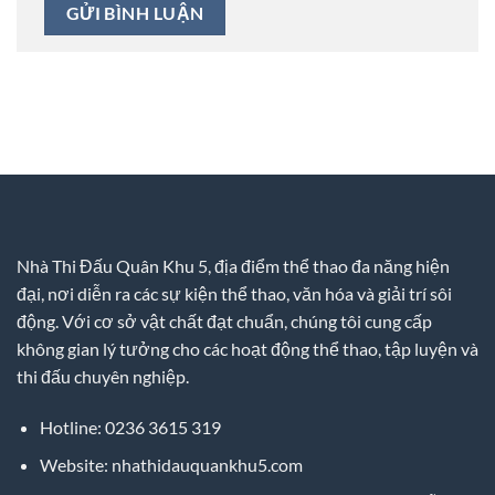
Nhà Thi Đấu Quân Khu 5, địa điểm thể thao đa năng hiện
đại, nơi diễn ra các sự kiện thể thao, văn hóa và giải trí sôi
động. Với cơ sở vật chất đạt chuẩn, chúng tôi cung cấp
không gian lý tưởng cho các hoạt động thể thao, tập luyện và
thi đấu chuyên nghiệp.
Hotline: 0236 3615 319
Website: nhathidauquankhu5.com