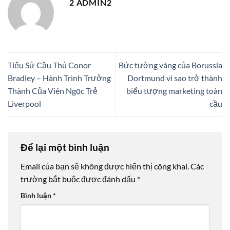
2 ADMIN2
Tiểu Sử Cầu Thủ Conor
Bức tường vàng của Borussia
Bradley – Hành Trình Trưởng
Dortmund vì sao trở thành
Thành Của Viên Ngọc Trẻ
biểu tượng marketing toàn
Liverpool
cầu
Để lại một bình luận
Email của bạn sẽ không được hiển thị công khai.
Các
trường bắt buộc được đánh dấu
*
Bình luận
*