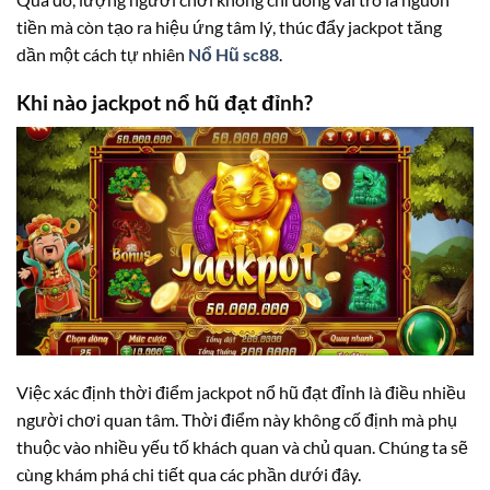
tiền mà còn tạo ra hiệu ứng tâm lý, thúc đẩy jackpot tăng
dần một cách tự nhiên
Nổ Hũ sc88
.
Khi nào jackpot nổ hũ đạt đỉnh?
Việc xác định thời điểm jackpot nổ hũ đạt đỉnh là điều nhiều
người chơi quan tâm. Thời điểm này không cố định mà phụ
thuộc vào nhiều yếu tố khách quan và chủ quan. Chúng ta sẽ
cùng khám phá chi tiết qua các phần dưới đây.