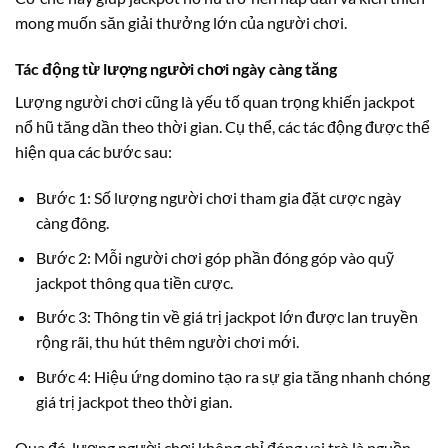
mong muốn săn giải thưởng lớn của người chơi.
Tác động từ lượng người chơi ngày càng tăng
Lượng người chơi cũng là yếu tố quan trọng khiến jackpot
nổ hũ tăng dần theo thời gian. Cụ thể, các tác động được thể
hiện qua các bước sau:
Bước 1: Số lượng người chơi tham gia đặt cược ngày
càng đông.
Bước 2: Mỗi người chơi góp phần đóng góp vào quỹ
jackpot thông qua tiền cược.
Bước 3: Thông tin về giá trị jackpot lớn được lan truyền
rộng rãi, thu hút thêm người chơi mới.
Bước 4: Hiệu ứng domino tạo ra sự gia tăng nhanh chóng
giá trị jackpot theo thời gian.
Qua đó, lượng người chơi không chỉ đóng vai trò là nguồn