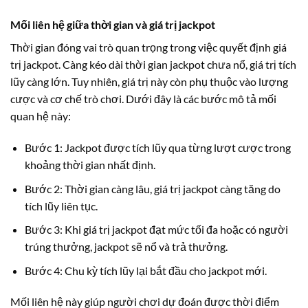
Mối liên hệ giữa thời gian và giá trị jackpot
Thời gian đóng vai trò quan trọng trong việc quyết định giá
trị jackpot. Càng kéo dài thời gian jackpot chưa nổ, giá trị tích
lũy càng lớn. Tuy nhiên, giá trị này còn phụ thuộc vào lượng
cược và cơ chế trò chơi. Dưới đây là các bước mô tả mối
quan hệ này:
Bước 1: Jackpot được tích lũy qua từng lượt cược trong
khoảng thời gian nhất định.
Bước 2: Thời gian càng lâu, giá trị jackpot càng tăng do
tích lũy liên tục.
Bước 3: Khi giá trị jackpot đạt mức tối đa hoặc có người
trúng thưởng, jackpot sẽ nổ và trả thưởng.
Bước 4: Chu kỳ tích lũy lại bắt đầu cho jackpot mới.
Mối liên hệ này giúp người chơi dự đoán được thời điểm