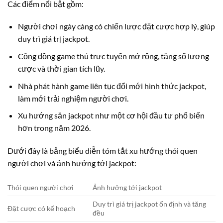
Các điểm nổi bật gồm:
Người chơi ngày càng có chiến lược đặt cược hợp lý, giúp
duy trì giá trị jackpot.
Cộng đồng game thủ trực tuyến mở rộng, tăng số lượng
cược và thời gian tích lũy.
Nhà phát hành game liên tục đổi mới hình thức jackpot,
làm mới trải nghiệm người chơi.
Xu hướng săn jackpot như một cơ hội đầu tư phổ biến
hơn trong năm 2026.
Dưới đây là bảng biểu diễn tóm tắt xu hướng thói quen
người chơi và ảnh hưởng tới jackpot:
Thói quen người chơi
Ảnh hưởng tới jackpot
Duy trì giá trị jackpot ổn định và tăng
Đặt cược có kế hoạch
đều