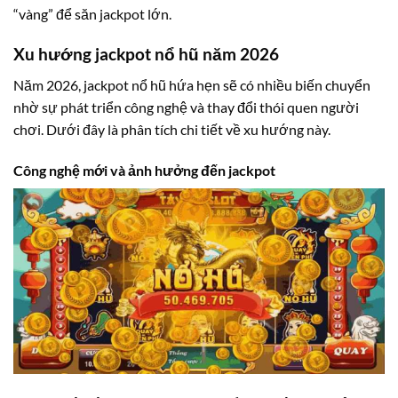
“vàng” để săn jackpot lớn.
Xu hướng jackpot nổ hũ năm 2026
Năm 2026, jackpot nổ hũ hứa hẹn sẽ có nhiều biến chuyển
nhờ sự phát triển công nghệ và thay đổi thói quen người
chơi. Dưới đây là phân tích chi tiết về xu hướng này.
Công nghệ mới và ảnh hưởng đến jackpot