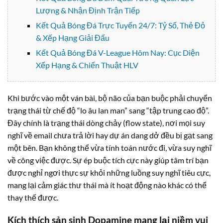
Lượng & Nhận Định Trận Tiếp
Kết Quả Bóng Đá Trực Tuyến 24/7: Tỷ Số, Thẻ Đỏ
& Xếp Hạng Giải Đấu
Kết Quả Bóng Đá V-League Hôm Nay: Cục Diện
Xếp Hạng & Chiến Thuật HLV
Khi bước vào một ván bài, bộ não của bạn buộc phải chuyển
trạng thái từ chế độ “lo âu lan man” sang “tập trung cao độ”.
Đây chính là trạng thái dòng chảy (flow state), nơi mọi suy
nghĩ về email chưa trả lời hay dự án dang dở đều bị gạt sang
một bên. Bạn không thể vừa tính toán nước đi, vừa suy nghĩ
về công việc được. Sự ép buộc tích cực này giúp tâm trí bạn
được nghỉ ngơi thực sự khỏi những luồng suy nghĩ tiêu cực,
mang lại cảm giác thư thái mà ít hoạt động nào khác có thể
thay thế được.
Kích thích sản sinh Dopamine mang lại niềm vui