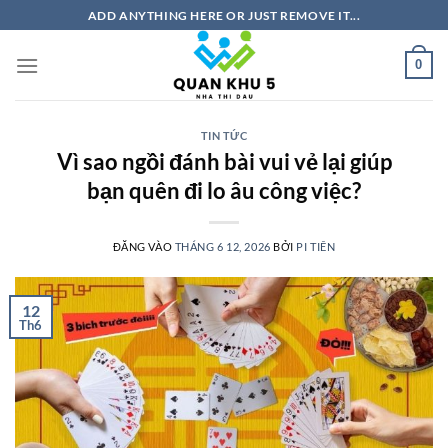
Bỏ
ADD ANYTHING HERE OR JUST REMOVE IT...
qua
nội
0
dung
TIN TỨC
Vì sao ngồi đánh bài vui vẻ lại giúp
bạn quên đi lo âu công việc?
ĐĂNG VÀO
THÁNG 6 12, 2026
BỞI
PI TIÊN
12
Th6