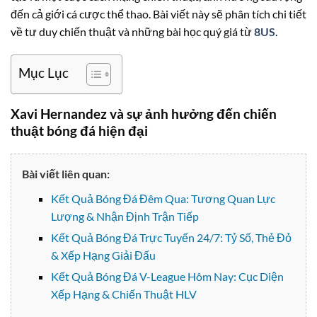
đến cả giới cá cược thể thao. Bài viết này sẽ phân tích chi tiết
về tư duy chiến thuật và những bài học quý giá từ
8US
.
Mục Lục
Xavi Hernandez và sự ảnh hưởng đến chiến
thuật bóng đá hiện đại
Bài viết liên quan:
Kết Quả Bóng Đá Đêm Qua: Tương Quan Lực
Lượng & Nhận Định Trận Tiếp
Kết Quả Bóng Đá Trực Tuyến 24/7: Tỷ Số, Thẻ Đỏ
& Xếp Hạng Giải Đấu
Kết Quả Bóng Đá V-League Hôm Nay: Cục Diện
Xếp Hạng & Chiến Thuật HLV