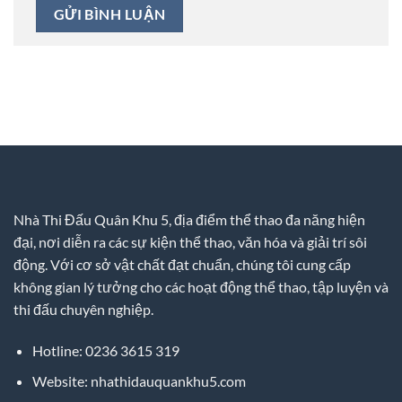
Nhà Thi Đấu Quân Khu 5, địa điểm thể thao đa năng hiện
đại, nơi diễn ra các sự kiện thể thao, văn hóa và giải trí sôi
động. Với cơ sở vật chất đạt chuẩn, chúng tôi cung cấp
không gian lý tưởng cho các hoạt động thể thao, tập luyện và
thi đấu chuyên nghiệp.
Hotline: 0236 3615 319
Website: nhathidauquankhu5.com