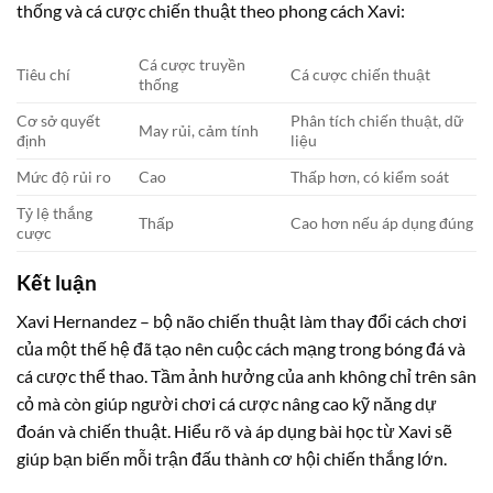
thống và cá cược chiến thuật theo phong cách Xavi:
Cá cược truyền
Tiêu chí
Cá cược chiến thuật
thống
Cơ sở quyết
Phân tích chiến thuật, dữ
May rủi, cảm tính
định
liệu
Mức độ rủi ro
Cao
Thấp hơn, có kiểm soát
Tỷ lệ thắng
Thấp
Cao hơn nếu áp dụng đúng
cược
Kết luận
Xavi Hernandez – bộ não chiến thuật làm thay đổi cách chơi
của một thế hệ đã tạo nên cuộc cách mạng trong bóng đá và
cá cược thể thao. Tầm ảnh hưởng của anh không chỉ trên sân
cỏ mà còn giúp người chơi cá cược nâng cao kỹ năng dự
đoán và chiến thuật. Hiểu rõ và áp dụng bài học từ Xavi sẽ
giúp bạn biến mỗi trận đấu thành cơ hội chiến thắng lớn.