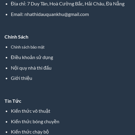
Địa chỉ: 7 Duy Tân, Hoà Cường Bắc, Hải Châu, Đà Nẵng
Email:
nhathidauquankhu@gmail.com
Chính Sách
Chính sách bảo mật
Điều khoản sử dụng
Nội quy nhà thi đấu
Giới thiệu
Tin Tức
Kiến thức võ thuật
Kiến thức bóng chuyền
Kiến thức chạy bộ