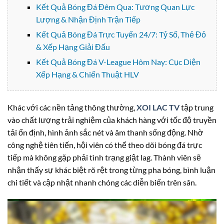
Kết Quả Bóng Đá Đêm Qua: Tương Quan Lực
Lượng & Nhận Định Trận Tiếp
Kết Quả Bóng Đá Trực Tuyến 24/7: Tỷ Số, Thẻ Đỏ
& Xếp Hạng Giải Đấu
Kết Quả Bóng Đá V-League Hôm Nay: Cục Diện
Xếp Hạng & Chiến Thuật HLV
Khác với các nền tảng thông thường,
XOI LAC TV
tập trung
vào chất lượng trải nghiệm của khách hàng với tốc độ truyền
tải ổn định, hình ảnh sắc nét và âm thanh sống động. Nhờ
công nghệ tiên tiến, hội viên có thể theo dõi bóng đá trực
tiếp mà không gặp phải tình trạng giật lag. Thành viên sẽ
nhận thấy sự khác biệt rõ rệt trong từng pha bóng, bình luận
chi tiết và cập nhật nhanh chóng các diễn biến trên sân.