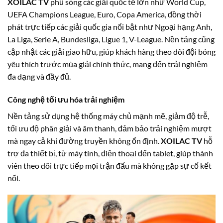
XOILAC TV
phủ sóng các giải quốc tế lớn như World Cup,
UEFA Champions League, Euro, Copa America, đồng thời
phát trực tiếp các giải quốc gia nổi bật như Ngoại hạng Anh,
La Liga, Serie A, Bundesliga, Ligue 1, V-League. Nền tảng cũng
cập nhật các giải giao hữu, giúp khách hàng theo dõi đội bóng
yêu thích trước mùa giải chính thức, mang đến trải nghiệm
đa dạng và đầy đủ.
Công nghệ tối ưu hóa trải nghiệm
Nền tảng sử dụng hệ thống máy chủ mạnh mẽ, giảm độ trễ,
tối ưu độ phân giải và âm thanh, đảm bảo trải nghiệm mượt
mà ngay cả khi đường truyền không ổn định.
XOILAC TV
hỗ
trợ đa thiết bị, từ máy tính, điện thoại đến tablet, giúp thành
viên theo dõi trực tiếp mọi trận đấu mà không gặp sự cố kết
nối.