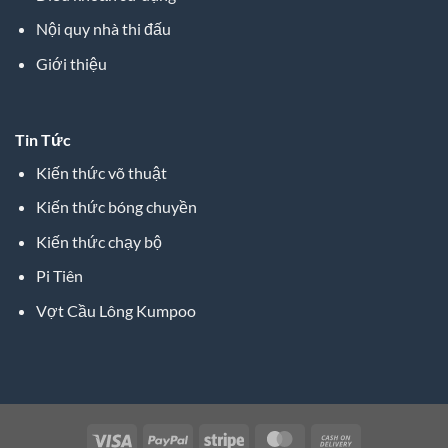
Nội quy nhà thi đấu
Giới thiệu
Tin Tức
Kiến thức võ thuật
Kiến thức bóng chuyền
Kiến thức chạy bộ
Pi Tiên
Vợt Cầu Lông Kumpoo