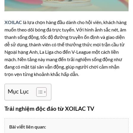
XOILAC
là lựa chọn hàng đầu dành cho hội viên, khách hàng
muốn theo dõi bóng đá trực tuyến. Với hình ảnh sắc nét, âm
thanh sống động, tốc độ đường truyền ổn định và giao diện
dễ sử dụng, thành viên có thể thưởng thức mọi trận cầu từ
Ngoại hạng Anh, La Liga cho đến V-League một cách liền
mạch. Nền tảng này mang đến trải nghiệm sống động như
đang có mặt tại sân vận động, giúp người chơi cảm nhận
trọn vẹn từng khoảnh khắc hấp dẫn.
Mục Lục
Trải nghiệm độc đáo từ XOILAC TV
Bài viết liên quan: